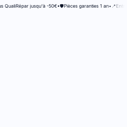
liRépar jusqu'à -50€
•
🛡️
Pièces garanties 1 an
•
📍
Entrepris