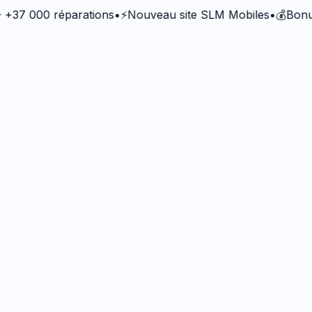
 000 réparations
•
⚡
Nouveau site SLM Mobiles
•
💰
Bonus Qua