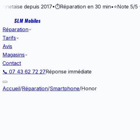
taise depuis 2017
•
⏱️
Réparation en 30 min
•
⭐
Note 5/5 · +37
SLM Mobiles
Réparation
Tarifs
Avis
Magasins
Contact
📞 07 43 62 72 27
Réponse immédiate
Accueil
/
Réparation
/
Smartphone
/
Honor