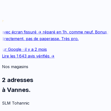
avec écran fissuré → réparé en 1h, comme neuf. Bonus Qu
directement, pas de paperasse. Très pro.
sur
Google
·
il y a 2 mois
Lire les
1 643
avis vérifiés →
Nos magasins
2 adresses
à Vannes.
SLM Tohannic