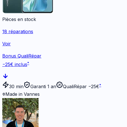
Pièces en stock
18
réparations
Voir
Bonus QualiRépar
*
−
25
€ inclus
*
30 min
Garanti 1 an
QualiRépar −
25
€
Made in Vannes