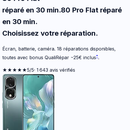
réparé en 30 min
.
80 Pro Flat
réparé
en 30 min
.
Choisissez votre
réparation.
Écran, batterie, caméra.
18
réparations disponibles
,
*
toutes avec bonus QualiRépar
−
25
€
inclus
.
★★★★★
5
/5
·
1 643
avis vérifiés