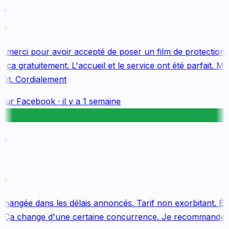
k
merci pour avoir accepté de poser un film de protection 
ça gratuitement. L'accueil et le service ont été parfait. Me
tôt. Cordialement
sur
Facebook
·
il y a 1 semaine
.
changée dans les délais annoncés. Tarif non exorbitant. Équ
 Ça change d'une certaine concurrence. Je recommande v