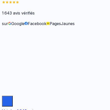
1 643
avis vérifiés
sur
Google
Facebook
PagesJaunes
Frank O.
il y a 6 mois