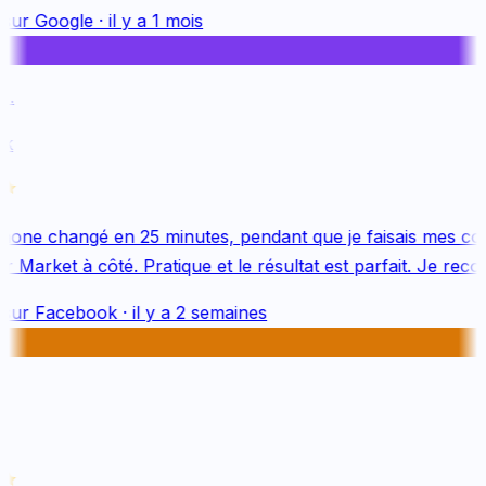
sur
Google
·
il y a 1 mois
.
k
one changé en 25 minutes, pendant que je faisais mes cou
 Market à côté. Pratique et le résultat est parfait. Je reco
sur
Facebook
·
il y a 2 semaines