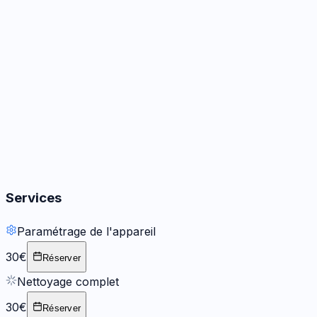
Audio
3
options
Boutons
2
options
Services
Paramétrage de l'appareil
30€
Réserver
Nettoyage complet
30€
Réserver