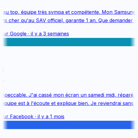
au top, équipe très sympa et compétente. Mon Samsung S
s cher qu'au SAV officiel, garantie 1 an. Que demander de 
sur
Google
·
il y a 3 semaines
k
mpeccable. J'ai cassé mon écran un samedi midi, réparé le 
uipe est à l'écoute et explique bien. Je reviendrai sans hés
sur
Facebook
·
il y a 1 mois