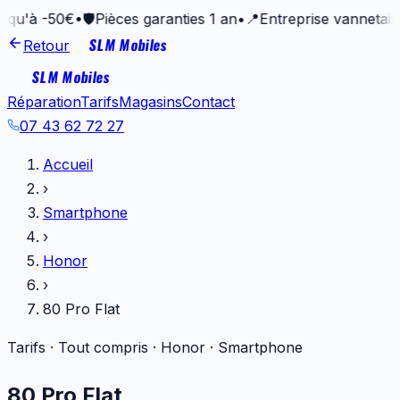
50€
•
🛡️
Pièces garanties 1 an
•
📍
Entreprise vannetaise depui
SLM Mobiles
Retour
SLM Mobiles
Réparation
Tarifs
Magasins
Contact
07 43 62 72 27
Accueil
›
Smartphone
›
Honor
›
80 Pro Flat
Tarifs · Tout compris ·
Honor
·
Smartphone
80 Pro Flat