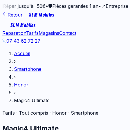
r jusqu'à -50€
•
🛡️
Pièces garanties 1 an
•
📍
Entreprise vanne
SLM Mobiles
Retour
SLM Mobiles
Réparation
Tarifs
Magasins
Contact
07 43 62 72 27
Accueil
›
Smartphone
›
Honor
›
Magic4 Ultimate
Tarifs · Tout compris ·
Honor
·
Smartphone
Magic4 Ultimate