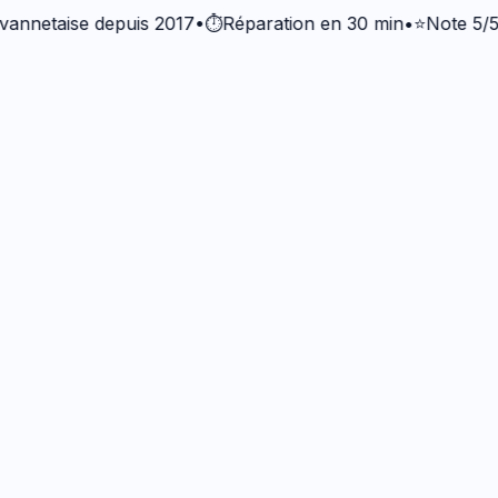
taise depuis 2017
•
⏱️
Réparation en 30 min
•
⭐
Note 5/5 · +3