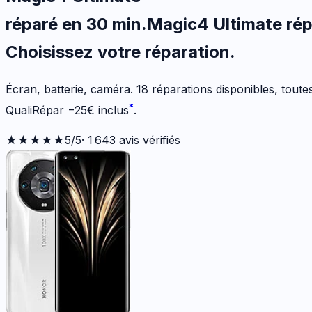
réparé en 30 min
.
Magic4 Ultimate
rép
Choisissez votre
réparation.
Écran, batterie, caméra.
18
réparations disponibles
, tout
*
QualiRépar
−
25
€
inclus
.
★★★★★
5
/5
·
1 643
avis vérifiés