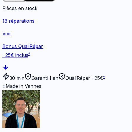
Pièces en stock
18
réparations
Voir
Bonus QualiRépar
*
−
25
€ inclus
*
30 min
Garanti 1 an
QualiRépar −
25
€
Made in Vannes