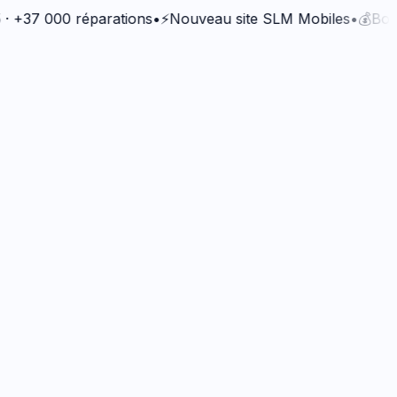
7 000 réparations
•
⚡
Nouveau site SLM Mobiles
•
💰
Bonus Qu