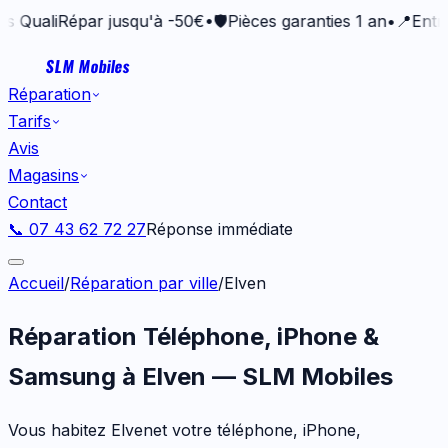
QualiRépar jusqu'à -50€
•
🛡️
Pièces garanties 1 an
•
📍
Entrepr
SLM Mobiles
Réparation
Tarifs
Avis
Magasins
Contact
📞 07 43 62 72 27
Réponse immédiate
Accueil
/
Réparation par ville
/
Elven
Réparation Téléphone, iPhone &
Samsung à
Elven
— SLM Mobiles
Vous habitez
Elven
et votre téléphone, iPhone,