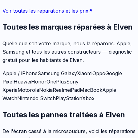
Voir toutes les réparations et les prix
Toutes les marques réparées à
Elven
Quelle que soit votre marque, nous la réparons. Apple,
Samsung et tous les autres constructeurs — diagnostic
gratuit pour les habitants de
Elven
.
Apple / iPhone
Samsung Galaxy
Xiaomi
Oppo
Google
Pixel
Huawei
Honor
OnePlus
Sony
Xperia
Motorola
Nokia
Realme
iPad
MacBook
Apple
Watch
Nintendo Switch
PlayStation
Xbox
Toutes les pannes traitées à
Elven
De l'écran cassé à la microsoudure, voici les réparations