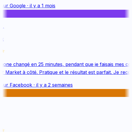
sur
Google
·
il y a 1 mois
.
k
one changé en 25 minutes, pendant que je faisais mes cou
 Market à côté. Pratique et le résultat est parfait. Je reco
sur
Facebook
·
il y a 2 semaines