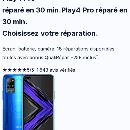
réparé en 30 min
.
Play4 Pro
réparé en
30 min
.
Choisissez votre
réparation.
Écran, batterie, caméra.
18
réparations disponibles
,
*
toutes avec bonus QualiRépar
−
25
€
inclus
.
★★★★★
5
/5
·
1 643
avis vérifiés