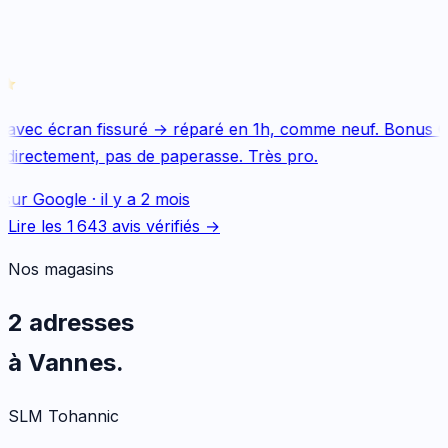
avec écran fissuré → réparé en 1h, comme neuf. Bonus Qu
directement, pas de paperasse. Très pro.
sur
Google
·
il y a 2 mois
Lire les
1 643
avis vérifiés →
Nos magasins
2 adresses
à Vannes.
SLM Tohannic