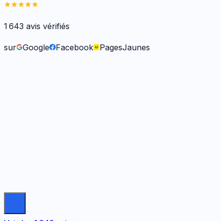
1 643
avis vérifiés
sur
Google
Facebook
PagesJaunes
Frank O.
il y a 6 mois