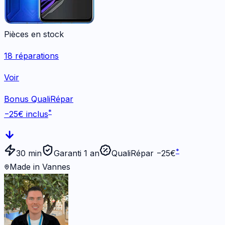
Pièces en stock
18
réparations
Voir
Bonus QualiRépar
*
−
25
€ inclus
*
30 min
Garanti 1 an
QualiRépar −
25
€
Made in Vannes