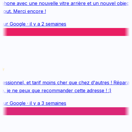
hone avec une nouvelle vitre arrière et un nouvel objectif, 
out. Merci encore !
sur
Google
·
il y a 2 semaines
essionnel, et tarif moins cher que chez d'autres ! Réparati
e, je ne peux que recommander cette adresse ! :)
sur
Google
·
il y a 3 semaines