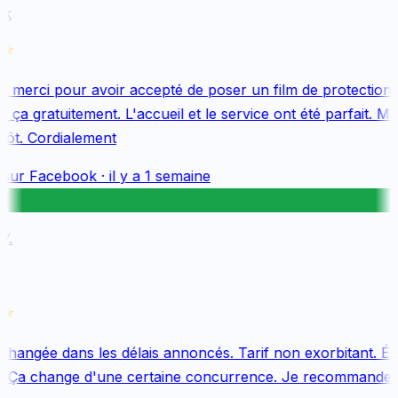
k
merci pour avoir accepté de poser un film de protection 
ça gratuitement. L'accueil et le service ont été parfait. Me
tôt. Cordialement
sur
Facebook
·
il y a 1 semaine
.
changée dans les délais annoncés. Tarif non exorbitant. Équ
 Ça change d'une certaine concurrence. Je recommande v