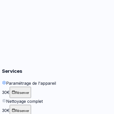
Audio
3
options
Boutons
2
options
Services
Paramétrage de l'appareil
30€
Réserver
Nettoyage complet
30€
Réserver