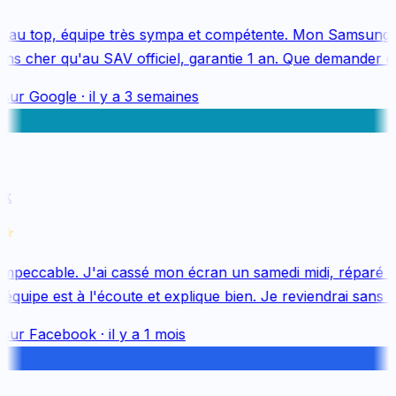
 au top, équipe très sympa et compétente. Mon Samsung S
s cher qu'au SAV officiel, garantie 1 an. Que demander de
sur
Google
·
il y a 3 semaines
k
mpeccable. J'ai cassé mon écran un samedi midi, réparé le 
uipe est à l'écoute et explique bien. Je reviendrai sans hés
sur
Facebook
·
il y a 1 mois