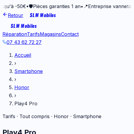
-50€
•
🛡️
Pièces garanties 1 an
•
📍
Entreprise vannetaise depui
SLM Mobiles
Retour
SLM Mobiles
Réparation
Tarifs
Magasins
Contact
07 43 62 72 27
Accueil
›
Smartphone
›
Honor
›
Play4 Pro
Tarifs · Tout compris ·
Honor
·
Smartphone
Play4 Pro