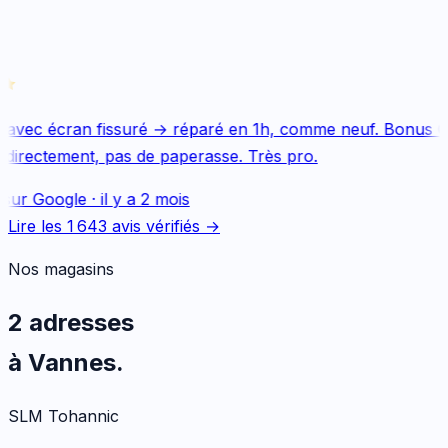
avec écran fissuré → réparé en 1h, comme neuf. Bonus Qu
directement, pas de paperasse. Très pro.
sur
Google
·
il y a 2 mois
Lire les
1 643
avis vérifiés →
Nos magasins
2 adresses
à Vannes.
SLM Tohannic