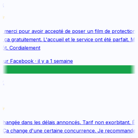
k
merci pour avoir accepté de poser un film de protection 
ça gratuitement. L'accueil et le service ont été parfait. Me
tôt. Cordialement
sur
Facebook
·
il y a 1 semaine
.
changée dans les délais annoncés. Tarif non exorbitant. Équ
 Ça change d'une certaine concurrence. Je recommande v