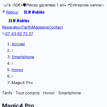
-50€
•
🛡️
Pièces garanties 1 an
•
📍
Entreprise vannetaise depui
SLM Mobiles
Retour
SLM Mobiles
Réparation
Tarifs
Magasins
Contact
07 43 62 72 27
Accueil
›
Smartphone
›
Honor
›
Magic4 Pro
Tarifs · Tout compris ·
Honor
·
Smartphone
Magic4 Pro