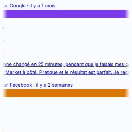
sur
Google
·
il y a 1 mois
.
k
one changé en 25 minutes, pendant que je faisais mes cou
 Market à côté. Pratique et le résultat est parfait. Je reco
sur
Facebook
·
il y a 2 semaines