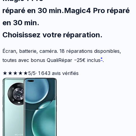
réparé en 30 min
.
Magic4 Pro
réparé
en 30 min
.
Choisissez votre
réparation.
Écran, batterie, caméra.
18
réparations disponibles
,
*
toutes avec bonus QualiRépar
−
25
€
inclus
.
★★★★★
5
/5
·
1 643
avis vérifiés