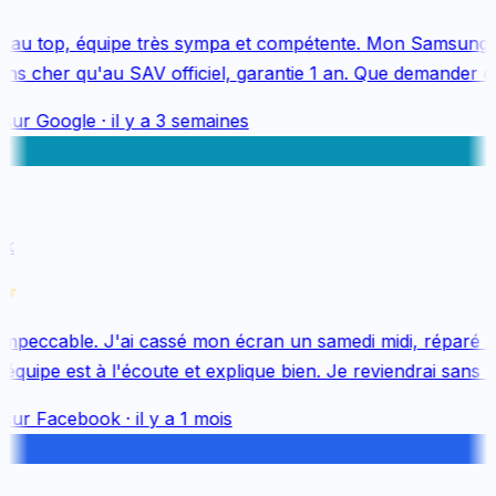
 au top, équipe très sympa et compétente. Mon Samsung S
s cher qu'au SAV officiel, garantie 1 an. Que demander de
sur
Google
·
il y a 3 semaines
k
mpeccable. J'ai cassé mon écran un samedi midi, réparé le 
quipe est à l'écoute et explique bien. Je reviendrai sans hés
sur
Facebook
·
il y a 1 mois