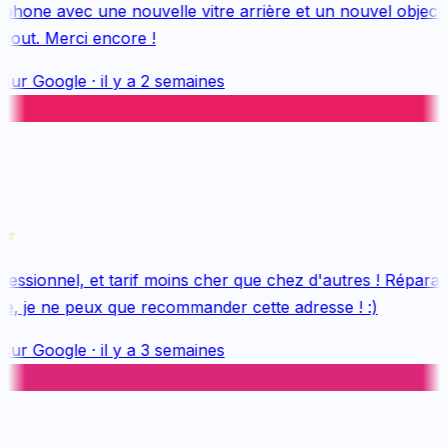
hone avec une nouvelle vitre arrière et un nouvel objectif, 
out. Merci encore !
sur
Google
·
il y a 2 semaines
essionnel, et tarif moins cher que chez d'autres ! Réparati
e, je ne peux que recommander cette adresse ! :)
sur
Google
·
il y a 3 semaines