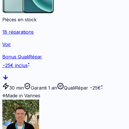
Pièces en stock
18
réparations
Voir
Bonus QualiRépar
*
−
25
€ inclus
*
30 min
Garanti 1 an
QualiRépar −
25
€
Made in Vannes