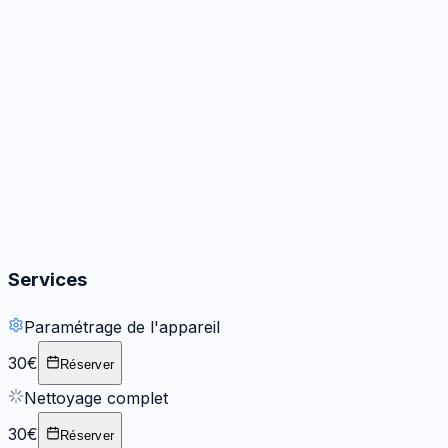
Audio
3
options
Boutons
2
options
Services
Paramétrage de l'appareil
30€
Réserver
Nettoyage complet
30€
Réserver