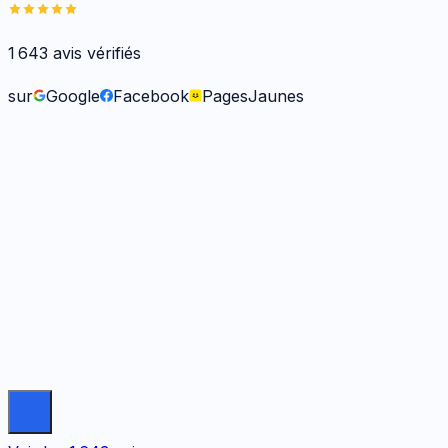
1 643
avis vérifiés
sur
Google
Facebook
PagesJaunes
Frank O.
il y a 6 mois