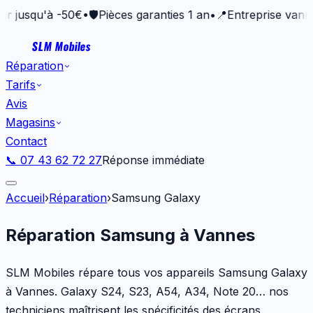
qu'à -50€
•
🛡️
Pièces garanties 1 an
•
📍
Entreprise vannetaise
SLM Mobiles
Réparation
Tarifs
Avis
Magasins
Contact
📞 07 43 62 72 27
Réponse immédiate
Accueil
›
Réparation
›
Samsung Galaxy
Réparation Samsung à Vannes
SLM Mobiles répare tous vos appareils Samsung Galaxy
à Vannes. Galaxy S24, S23, A54, A34, Note 20… nos
techniciens maîtrisent les spécificités des écrans