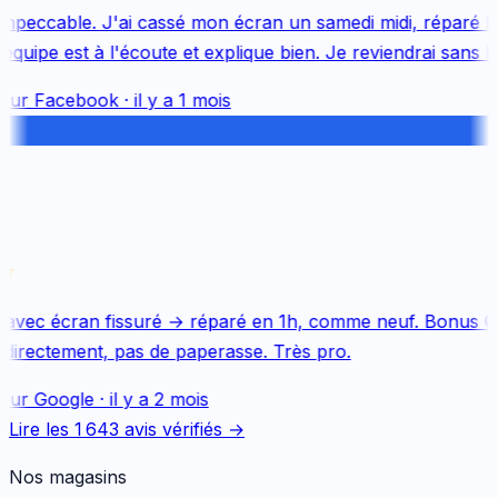
mpeccable. J'ai cassé mon écran un samedi midi, réparé le 
uipe est à l'écoute et explique bien. Je reviendrai sans hés
sur
Facebook
·
il y a 1 mois
avec écran fissuré → réparé en 1h, comme neuf. Bonus Qu
directement, pas de paperasse. Très pro.
sur
Google
·
il y a 2 mois
Lire les
1 643
avis vérifiés →
Nos magasins