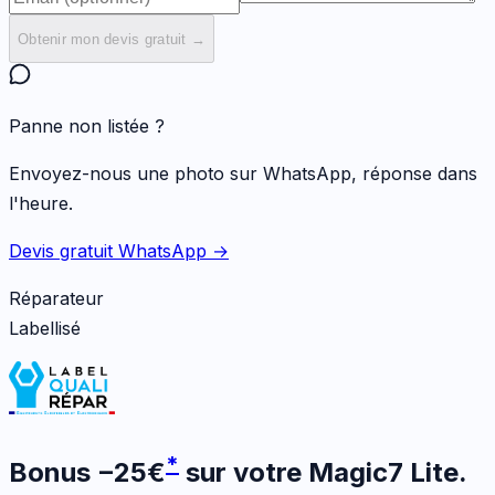
Obtenir mon devis gratuit →
Panne non listée ?
Envoyez-nous une photo sur WhatsApp, réponse dans
l'heure.
Devis gratuit WhatsApp →
Réparateur
Labellisé
*
Bonus
−
25
€
sur votre
Magic7 Lite
.