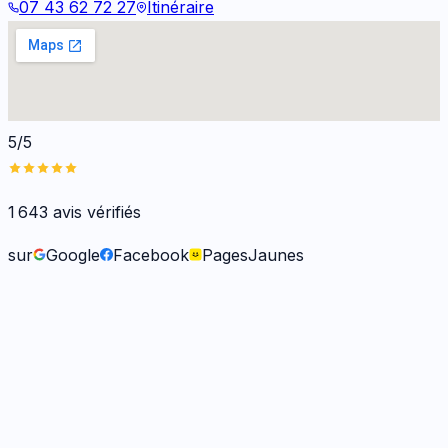
07 43 62 72 27
Itinéraire
5/5
1 643
avis vérifiés
sur
Google
Facebook
PagesJaunes
Frank O.
il y a 6 mois