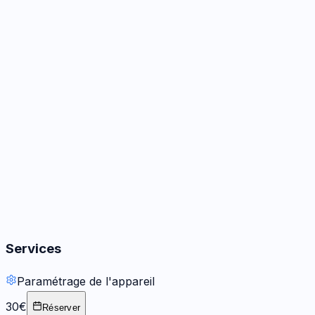
Caméra
3
options
Audio
3
options
Boutons
2
options
Services
Paramétrage de l'appareil
30€
Réserver