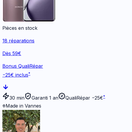
Pièces en stock
18
réparations
Dès 59€
Bonus QualiRépar
*
−
25
€ inclus
*
30 min
Garanti 1 an
QualiRépar −
25
€
Made in Vannes