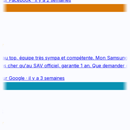
au top, équipe très sympa et compétente. Mon Samsung S
s cher qu'au SAV officiel, garantie 1 an. Que demander de 
sur
Google
·
il y a 3 semaines