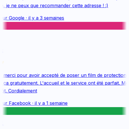
e, je ne peux que recommander cette adresse ! :)
sur
Google
·
il y a 3 semaines
merci pour avoir accepté de poser un film de protection 
ça gratuitement. L'accueil et le service ont été parfait. Mer
ôt. Cordialement
sur
Facebook
·
il y a 1 semaine
.