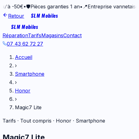
0€
•
🛡️
Pièces garanties 1 an
•
📍
Entreprise vannetaise depuis
SLM Mobiles
Retour
SLM Mobiles
Réparation
Tarifs
Magasins
Contact
07 43 62 72 27
Accueil
›
Smartphone
›
Honor
›
Magic7 Lite
Tarifs · Tout compris ·
Honor
·
Smartphone
Magic7 Lite