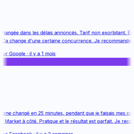
changée dans les délais annoncés. Tarif non exorbitant. Équ
 Ça change d'une certaine concurrence. Je recommande vi
sur
Google
·
il y a 1 mois
.
one changé en 25 minutes, pendant que je faisais mes cou
Market à côté. Pratique et le résultat est parfait. Je reco
sur
Facebook
·
il y a 2 semaines