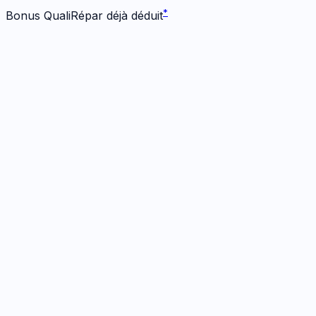
*
Bonus QualiRépar déjà déduit
Écran
1
réparation
· Dès 124 €
Écran Origine
1h
· Garanti
12 mois
124
€
*
Bonus -
25
€ inclus
Prendre RDV
→