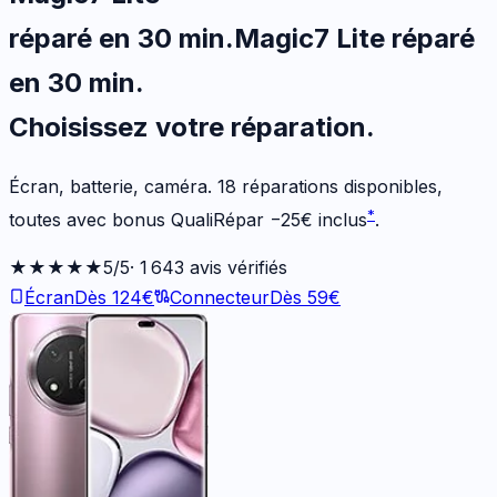
réparé en 30 min
.
Magic7 Lite
réparé
en 30 min
.
Choisissez votre
réparation.
Écran, batterie, caméra.
18
réparations disponibles
,
*
toutes avec bonus QualiRépar
−
25
€
inclus
.
★★★★★
5
/5
·
1 643
avis vérifiés
Écran
Dès
124
€
Connecteur
Dès
59
€