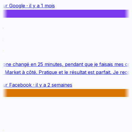
sur
Google
·
il y a 1 mois
.
k
one changé en 25 minutes, pendant que je faisais mes cou
Market à côté. Pratique et le résultat est parfait. Je reco
sur
Facebook
·
il y a 2 semaines