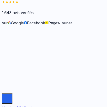
1 643
avis vérifiés
sur
Google
Facebook
PagesJaunes
Frank O.
il y a 6 mois