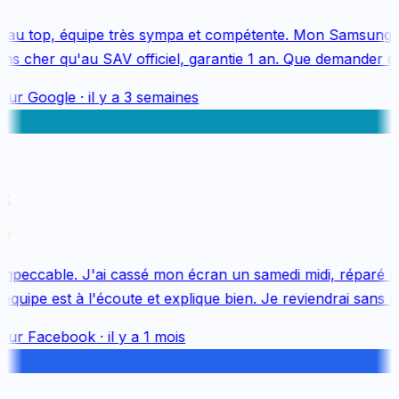
au top, équipe très sympa et compétente. Mon Samsung S
s cher qu'au SAV officiel, garantie 1 an. Que demander de 
sur
Google
·
il y a 3 semaines
k
mpeccable. J'ai cassé mon écran un samedi midi, réparé le 
uipe est à l'écoute et explique bien. Je reviendrai sans hés
sur
Facebook
·
il y a 1 mois