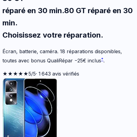
réparé en 30 min
.
80 GT
réparé en 30
min
.
Choisissez votre
réparation.
Écran, batterie, caméra.
18
réparations disponibles
,
*
toutes avec bonus QualiRépar
−
25
€
inclus
.
★★★★★
5
/5
·
1 643
avis vérifiés