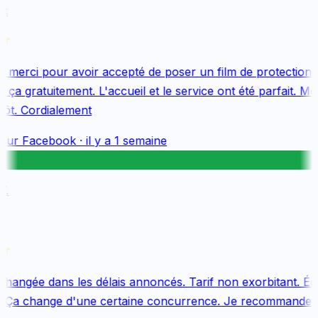
k
merci pour avoir accepté de poser un film de protection 
ça gratuitement. L'accueil et le service ont été parfait. Mer
ôt. Cordialement
sur
Facebook
·
il y a 1 semaine
.
changée dans les délais annoncés. Tarif non exorbitant. Équ
 Ça change d'une certaine concurrence. Je recommande vi