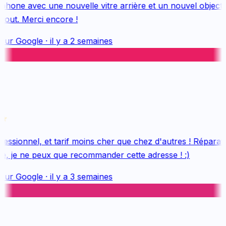
one avec une nouvelle vitre arrière et un nouvel objectif, 
out. Merci encore !
sur
Google
·
il y a 2 semaines
ssionnel, et tarif moins cher que chez d'autres ! Réparatio
e, je ne peux que recommander cette adresse ! :)
sur
Google
·
il y a 3 semaines