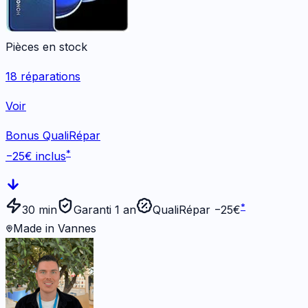
Pièces en stock
18
réparations
Voir
Bonus QualiRépar
*
−
25
€ inclus
*
30 min
Garanti 1 an
QualiRépar −
25
€
Made in Vannes