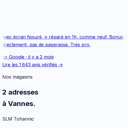
avec écran fissuré → réparé en 1h, comme neuf. Bonus Qu
directement, pas de paperasse. Très pro.
sur
Google
·
il y a 2 mois
Lire les
1 643
avis vérifiés →
Nos magasins
2 adresses
à Vannes.
SLM Tohannic