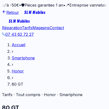
0€
•
🛡️
Pièces garanties 1 an
•
📍
Entreprise vannetaise depuis
SLM Mobiles
Retour
SLM Mobiles
Réparation
Tarifs
Magasins
Contact
07 43 62 72 27
Accueil
›
Smartphone
›
Honor
›
80 GT
Tarifs · Tout compris ·
Honor
·
Smartphone
80 GT