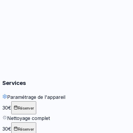
Audio
3
options
Boutons
2
options
Services
Paramétrage de l'appareil
30€
Réserver
Nettoyage complet
30€
Réserver