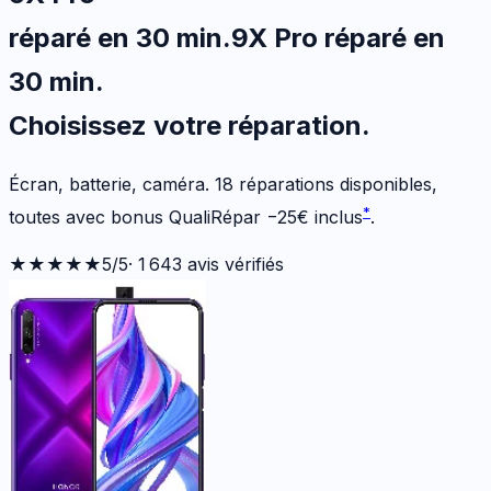
réparé en 30 min
.
9X Pro
réparé en
30 min
.
Choisissez votre
réparation.
Écran, batterie, caméra.
18
réparations disponibles
,
*
toutes avec bonus QualiRépar
−
25
€
inclus
.
★★★★★
5
/5
·
1 643
avis vérifiés