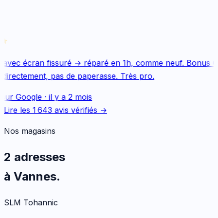
avec écran fissuré → réparé en 1h, comme neuf. Bonus Qu
directement, pas de paperasse. Très pro.
sur
Google
·
il y a 2 mois
Lire les
1 643
avis vérifiés →
Nos magasins
2 adresses
à Vannes.
SLM Tohannic