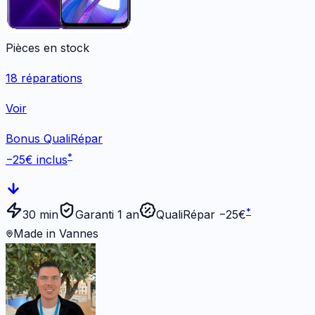
Pièces en stock
18
réparations
Voir
Bonus QualiRépar
*
−
25
€ inclus
*
30 min
Garanti 1 an
QualiRépar −
25
€
Made in Vannes