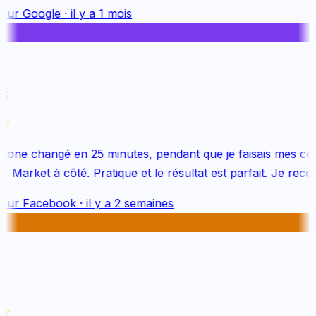
sur
Google
·
il y a 1 mois
.
k
one changé en 25 minutes, pendant que je faisais mes cou
 Market à côté. Pratique et le résultat est parfait. Je reco
sur
Facebook
·
il y a 2 semaines