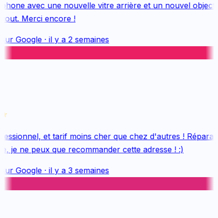
hone avec une nouvelle vitre arrière et un nouvel objectif, 
out. Merci encore !
sur
Google
·
il y a 2 semaines
essionnel, et tarif moins cher que chez d'autres ! Réparatio
e, je ne peux que recommander cette adresse ! :)
sur
Google
·
il y a 3 semaines