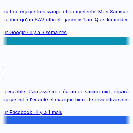
au top, équipe très sympa et compétente. Mon Samsung S
s cher qu'au SAV officiel, garantie 1 an. Que demander de 
sur
Google
·
il y a 3 semaines
k
mpeccable. J'ai cassé mon écran un samedi midi, réparé le 
uipe est à l'écoute et explique bien. Je reviendrai sans hés
sur
Facebook
·
il y a 1 mois