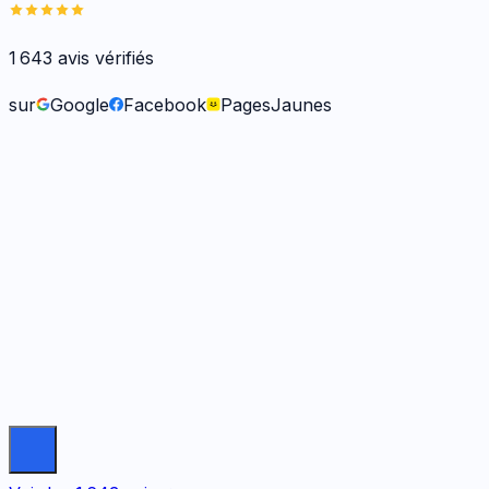
1 643
avis vérifiés
sur
Google
Facebook
PagesJaunes
Frank O.
il y a 6 mois