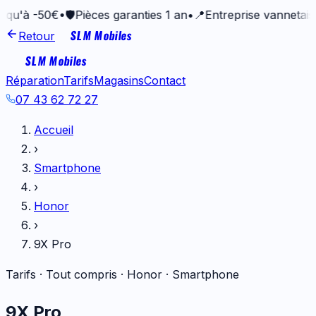
50€
•
🛡️
Pièces garanties 1 an
•
📍
Entreprise vannetaise depui
SLM Mobiles
Retour
SLM Mobiles
Réparation
Tarifs
Magasins
Contact
07 43 62 72 27
Accueil
›
Smartphone
›
Honor
›
9X Pro
Tarifs · Tout compris ·
Honor
·
Smartphone
9X Pro