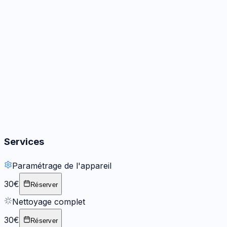
Audio
3
options
Boutons
2
options
Services
Paramétrage de l'appareil
30€
Réserver
Nettoyage complet
30€
Réserver