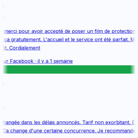
k
merci pour avoir accepté de poser un film de protection 
ça gratuitement. L'accueil et le service ont été parfait. Me
tôt. Cordialement
sur
Facebook
·
il y a 1 semaine
.
changée dans les délais annoncés. Tarif non exorbitant. Équ
 Ça change d'une certaine concurrence. Je recommande v