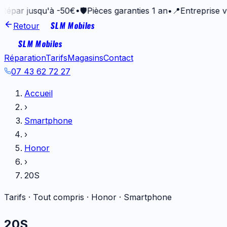
 jusqu'à -50€
•
🛡️
Pièces garanties 1 an
•
📍
Entreprise vannet
SLM Mobiles
Retour
SLM Mobiles
Réparation
Tarifs
Magasins
Contact
07 43 62 72 27
Accueil
›
Smartphone
›
Honor
›
20S
Tarifs · Tout compris ·
Honor
·
Smartphone
20S