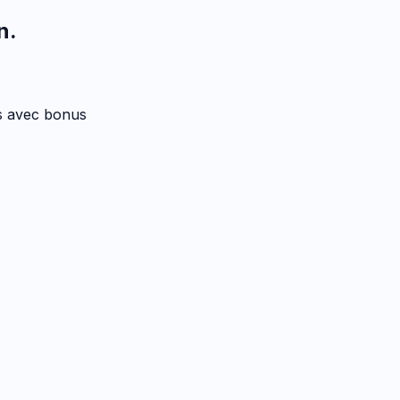
n
.
es avec bonus