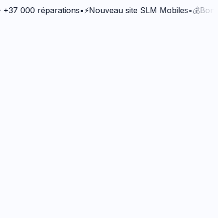
000 réparations
•
⚡
Nouveau site SLM Mobiles
•
💰
Bonus Qual