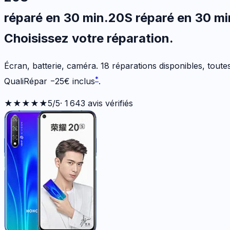
réparé en 30 min
.
20S
réparé en 30 mi
Choisissez votre
réparation.
Écran, batterie, caméra.
18
réparations disponibles
, tout
*
QualiRépar
−
25
€
inclus
.
★★★★★
5
/5
·
1 643
avis vérifiés