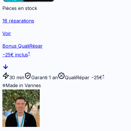
Pièces en stock
18
réparations
Voir
Bonus QualiRépar
*
−
25
€ inclus
*
30 min
Garanti 1 an
QualiRépar −
25
€
Made in Vannes