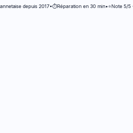
aise depuis 2017
•
⏱️
Réparation en 30 min
•
⭐
Note 5/5 · +37 