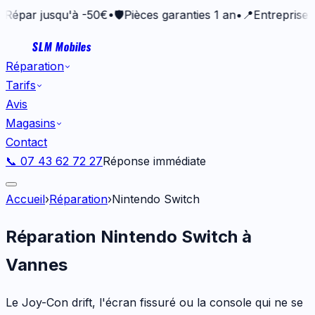
par jusqu'à -50€
•
🛡️
Pièces garanties 1 an
•
📍
Entreprise van
SLM Mobiles
Réparation
Tarifs
Avis
Magasins
Contact
📞 07 43 62 72 27
Réponse immédiate
Accueil
›
Réparation
›
Nintendo Switch
Réparation Nintendo Switch à
Vannes
Le Joy-Con drift, l'écran fissuré ou la console qui ne se