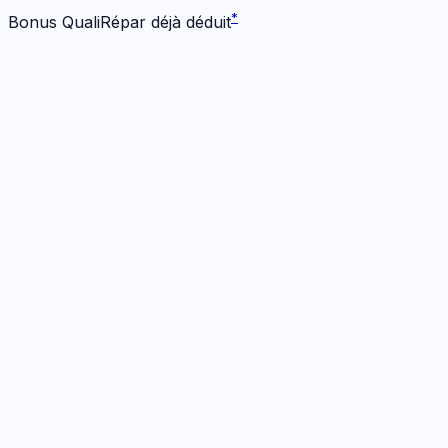
*
Bonus QualiRépar déjà déduit
Écran
1
réparation
· Dès 124 €
Écran Origine
1h
· Garanti
12 mois
124
€
*
Bonus -
25
€ inclus
Prendre RDV
→