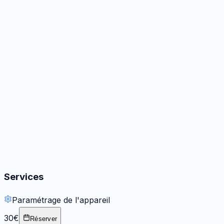
Caméra
3
options
Audio
3
options
Boutons
2
options
Services
Paramétrage de l'appareil
30€
Réserver