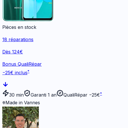
Pièces en stock
18
réparations
Dès 124€
Bonus QualiRépar
*
−
25
€ inclus
*
30 min
Garanti 1 an
QualiRépar −
25
€
Made in Vannes