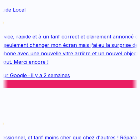
uide Local
vice, rapide et à un tarif correct et clairement annoncé dès
 seulement changer mon écran mais j'ai eu la surprise de 
hone avec une nouvelle vitre arrière et un nouvel objectif, 
out. Merci encore !
sur
Google
·
il y a 2 semaines
essionnel, et tarif moins cher que chez d'autres ! Réparatio