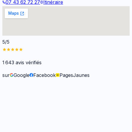
07 43 62 72 27
Itinéraire
5/5
1 643
avis vérifiés
sur
Google
Facebook
PagesJaunes
Frank O.
il y a 6 mois