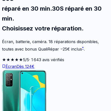
réparé en 30 min
.
30S
réparé en 30
min
.
Choisissez votre
réparation.
Écran, batterie, caméra.
18
réparations disponibles
,
*
toutes avec bonus QualiRépar
−
25
€
inclus
.
★★★★★
5
/5
·
1 643
avis vérifiés
Écran
Dès
124
€