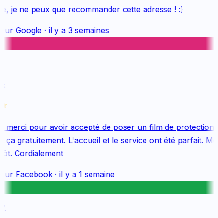
e, je ne peux que recommander cette adresse ! :)
sur
Google
·
il y a 3 semaines
k
merci pour avoir accepté de poser un film de protection 
ça gratuitement. L'accueil et le service ont été parfait. Mer
ôt. Cordialement
sur
Facebook
·
il y a 1 semaine
.