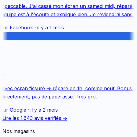
mpeccable. J'ai cassé mon écran un samedi midi, réparé le 
uipe est à l'écoute et explique bien. Je reviendrai sans hés
sur
Facebook
·
il y a 1 mois
avec écran fissuré → réparé en 1h, comme neuf. Bonus Qu
directement, pas de paperasse. Très pro.
sur
Google
·
il y a 2 mois
Lire les
1 643
avis vérifiés →
Nos magasins