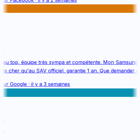
au top, équipe très sympa et compétente. Mon Samsung S
s cher qu'au SAV officiel, garantie 1 an. Que demander de 
sur
Google
·
il y a 3 semaines
k