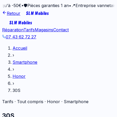
50€
•
🛡️
Pièces garanties 1 an
•
📍
Entreprise vannetaise depuis
SLM Mobiles
Retour
SLM Mobiles
Réparation
Tarifs
Magasins
Contact
07 43 62 72 27
Accueil
›
Smartphone
›
Honor
›
30S
Tarifs · Tout compris ·
Honor
·
Smartphone
30S