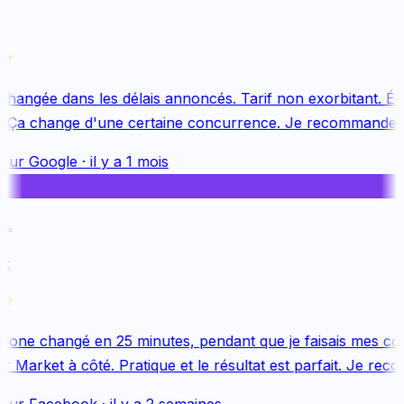
changée dans les délais annoncés. Tarif non exorbitant. Équ
 Ça change d'une certaine concurrence. Je recommande v
sur
Google
·
il y a 1 mois
.
k
one changé en 25 minutes, pendant que je faisais mes cou
 Market à côté. Pratique et le résultat est parfait. Je reco
sur
Facebook
·
il y a 2 semaines