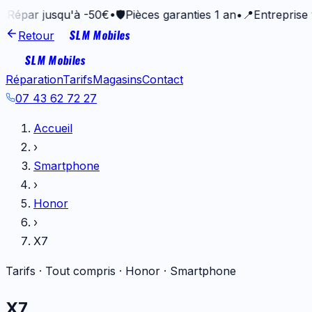
r jusqu'à -50€
•
🛡️
Pièces garanties 1 an
•
📍
Entreprise vanne
SLM Mobiles
Retour
SLM Mobiles
Réparation
Tarifs
Magasins
Contact
07 43 62 72 27
Accueil
›
Smartphone
›
Honor
›
X7
Tarifs · Tout compris ·
Honor
·
Smartphone
X7