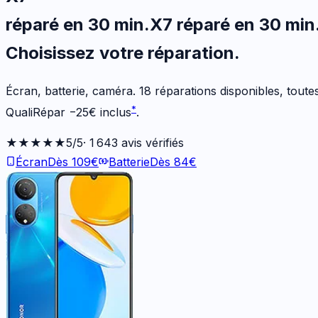
réparé en 30 min
.
X7
réparé en 30 min
Choisissez votre
réparation.
Écran, batterie, caméra.
18
réparations disponibles
, tout
*
QualiRépar
−
25
€
inclus
.
★★★★★
5
/5
·
1 643
avis vérifiés
Écran
Dès
109
€
Batterie
Dès
84
€