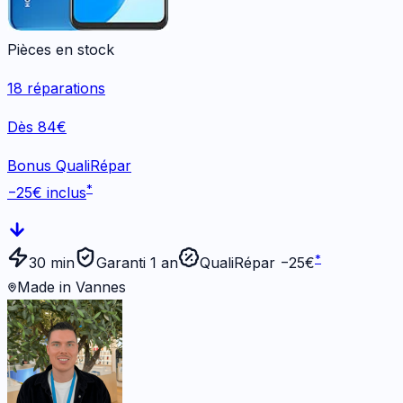
Pièces en stock
18
réparations
Dès 84€
Bonus QualiRépar
*
−
25
€ inclus
*
30 min
Garanti 1 an
QualiRépar −
25
€
Made in Vannes