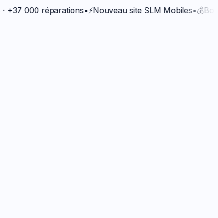
 000 réparations
•
⚡
Nouveau site SLM Mobiles
•
💰
Bonus Qua