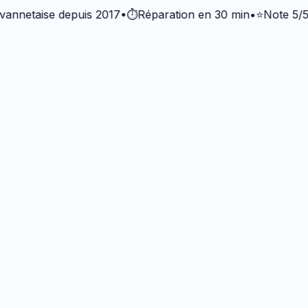
taise depuis 2017
•
⏱️
Réparation en 30 min
•
⭐
Note 5/5 · +37