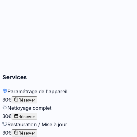
Audio
3
options
Boutons
2
options
Services
Paramétrage de l'appareil
30€
Réserver
Nettoyage complet
30€
Réserver
Restauration / Mise à jour
30€
Réserver