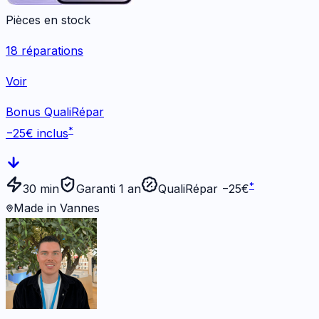
Pièces en stock
18
réparations
Voir
Bonus QualiRépar
*
−
25
€ inclus
*
30 min
Garanti 1 an
QualiRépar −
25
€
Made in Vannes