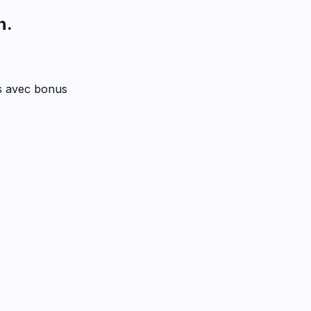
n
.
es avec bonus