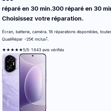
réparé en 30 min
.
300
réparé en 30 mi
Choisissez votre
réparation.
Écran, batterie, caméra.
18
réparations disponibles
, tout
*
QualiRépar
−
25
€
inclus
.
★★★★★
5
/5
·
1 643
avis vérifiés