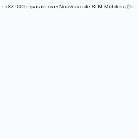
7 000 réparations
•
⚡
Nouveau site SLM Mobiles
•
💰
Bonus Qu