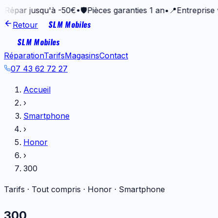
ar jusqu'à -50€
•
🛡️
Pièces garanties 1 an
•
📍
Entreprise vann
SLM Mobiles
Retour
SLM Mobiles
Réparation
Tarifs
Magasins
Contact
07 43 62 72 27
Accueil
›
Smartphone
›
Honor
›
300
Tarifs · Tout compris ·
Honor
·
Smartphone
300