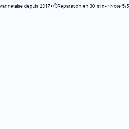
etaise depuis 2017
•
⏱️
Réparation en 30 min
•
⭐
Note 5/5 · +3