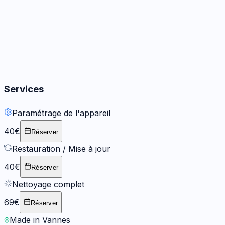
Prendre RDV
→
Autres
5
options
· Dès 49 €
Services
Paramétrage de l'appareil
40€
Réserver
Restauration / Mise à jour
40€
Réserver
Nettoyage complet
69€
Réserver
Made in Vannes