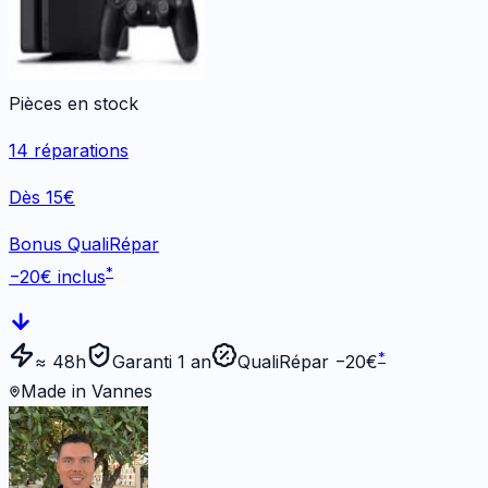
Pièces en stock
14
réparations
Dès 15€
Bonus QualiRépar
*
−
20
€ inclus
*
≈ 48h
Garanti 1 an
QualiRépar −
20
€
Made in Vannes