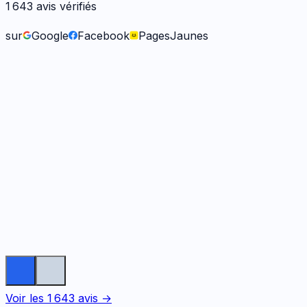
1 643
avis vérifiés
sur
Google
Facebook
PagesJaunes
Fabienne B.
il y a 9 mois
Voir les
1 643
avis →