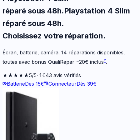
réparé sous 48h
.
Playstation 4 Slim
réparé sous 48h
.
Choisissez votre
réparation.
Écran, batterie, caméra.
14
réparations disponibles
,
*
toutes avec bonus QualiRépar
−
20
€
inclus
.
★★★★★
5
/5
·
1 643
avis vérifiés
Batterie
Dès
15
€
Connecteur
Dès
39
€