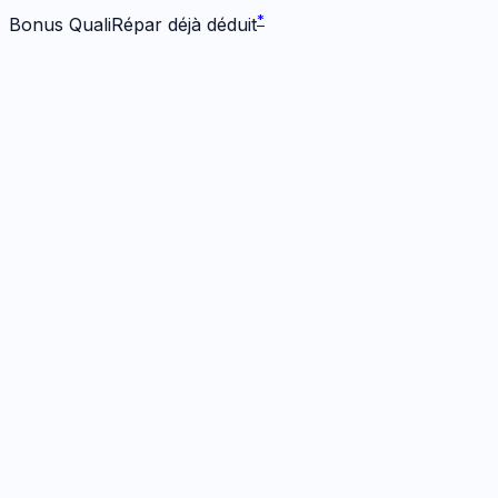
*
Bonus QualiRépar déjà déduit
Batterie & Charge
2
options
· Dès 15 €
Batterie
≈ 48h
· Garanti
12 mois
15
€
*
Bonus -
20
€ inclus