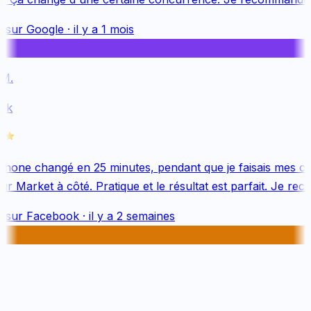
 sur
Google
·
il y a 1 mois
.
k
hone changé en 25 minutes, pendant que je faisais mes co
 Market à côté. Pratique et le résultat est parfait. Je rec
 sur
Facebook
·
il y a 2 semaines