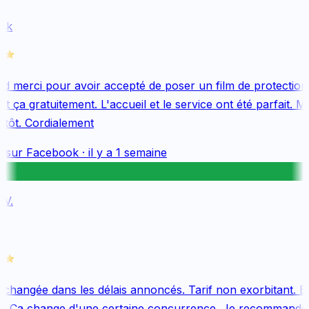
k
 merci pour avoir accepté de poser un film de protection
 ça gratuitement. L'accueil et le service ont été parfait. Me
tôt. Cordialement
 sur
Facebook
·
il y a 1 semaine
V.
changée dans les délais annoncés. Tarif non exorbitant. Éq
. Ça change d'une certaine concurrence. Je recommande v