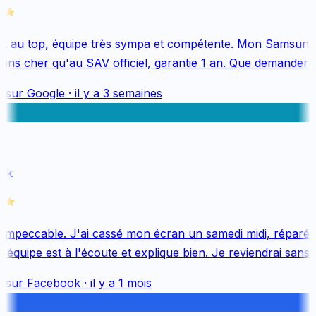
 au top, équipe très sympa et compétente. Mon Samsung 
ns cher qu'au SAV officiel, garantie 1 an. Que demander de
 sur
Google
·
il y a 3 semaines
k
impeccable. J'ai cassé mon écran un samedi midi, réparé le
quipe est à l'écoute et explique bien. Je reviendrai sans hé
 sur
Facebook
·
il y a 1 mois