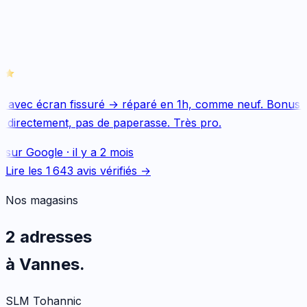
 avec écran fissuré → réparé en 1h, comme neuf. Bonus Q
 directement, pas de paperasse. Très pro.
 sur
Google
·
il y a 2 mois
Lire les
1 643
avis vérifiés →
Nos magasins
2 adresses
à Vannes.
SLM Tohannic