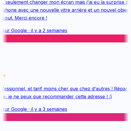
s seulement changer mon écran mais j'ai eu la surprise de
hone avec une nouvelle vitre arrière et un nouvel objectif,
cout. Merci encore !
 sur
Google
·
il y a 2 semaines
essionnel, et tarif moins cher que chez d'autres ! Réparati
ée, je ne peux que recommander cette adresse ! :)
 sur
Google
·
il y a 3 semaines