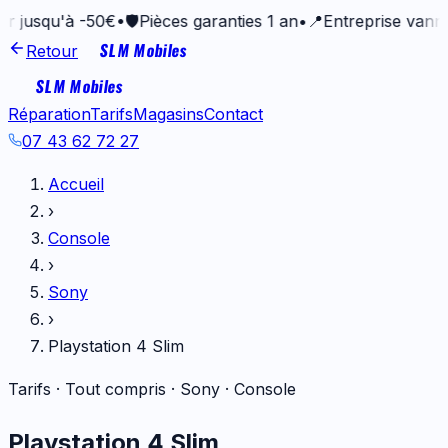
'à -50€
•
🛡️
Pièces garanties 1 an
•
📍
Entreprise vannetaise d
SLM Mobiles
Retour
SLM Mobiles
Réparation
Tarifs
Magasins
Contact
07 43 62 72 27
Accueil
›
Console
›
Sony
›
Playstation 4 Slim
Tarifs · Tout compris ·
Sony
·
Console
Playstation 4 Slim