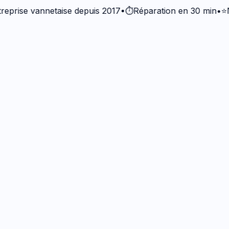
se vannetaise depuis 2017
•
⏱️
Réparation en 30 min
•
⭐
Note 5