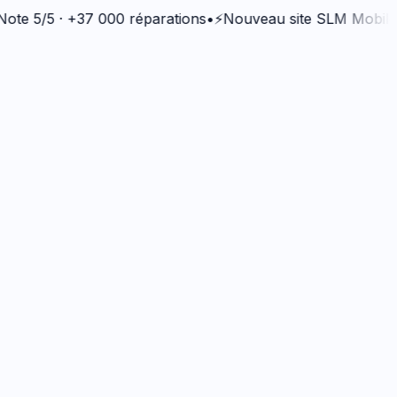
/5 · +37 000 réparations
•
⚡
Nouveau site SLM Mobiles
•
💰
B