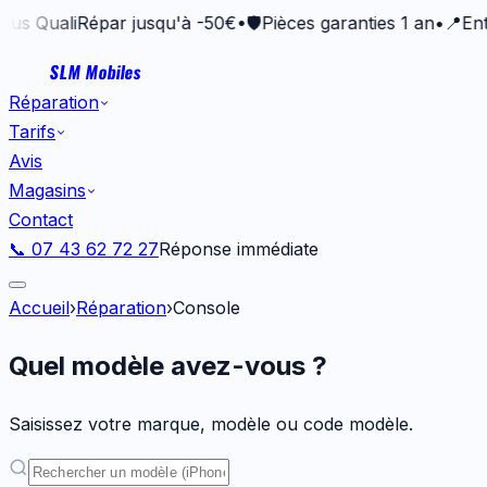
aliRépar jusqu'à -50€
•
🛡️
Pièces garanties 1 an
•
📍
Entrepri
SLM Mobiles
Réparation
Tarifs
Avis
Magasins
Contact
📞 07 43 62 72 27
Réponse immédiate
Accueil
›
Réparation
›
Console
Quel modèle avez-vous ?
Saisissez votre marque, modèle ou code modèle.