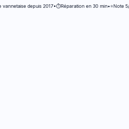
etaise depuis 2017
•
⏱️
Réparation en 30 min
•
⭐
Note 5/5 · +