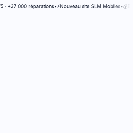
37 000 réparations
•
⚡
Nouveau site SLM Mobiles
•
💰
Bonus Q