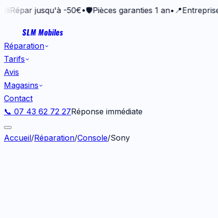
ar jusqu'à -50€
•
🛡️
Pièces garanties 1 an
•
📍
Entreprise vann
SLM Mobiles
Réparation
Tarifs
Avis
Magasins
Contact
📞 07 43 62 72 27
Réponse immédiate
Accueil
/
Réparation
/
Console
/
Sony