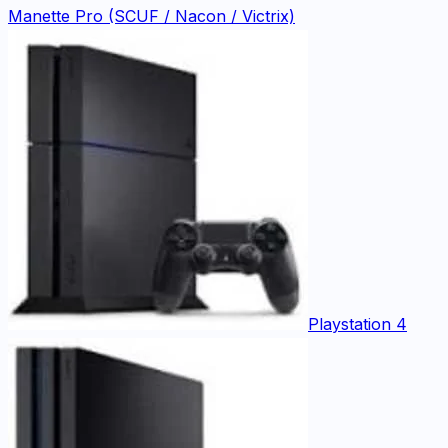
Manette Pro (SCUF / Nacon / Victrix)
Playstation 4