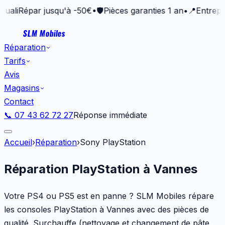
liRépar jusqu'à -50€
•
🛡️
Pièces garanties 1 an
•
📍
Entreprise
SLM Mobiles
Réparation
Tarifs
Avis
Magasins
Contact
📞 07 43 62 72 27
Réponse immédiate
Accueil
›
Réparation
›
Sony PlayStation
Réparation PlayStation à Vannes
Votre PS4 ou PS5 est en panne ? SLM Mobiles répare
les consoles PlayStation à Vannes avec des pièces de
qualité. Surchauffe (nettoyage et changement de pâte