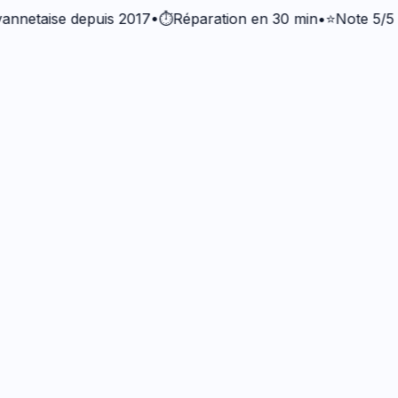
aise depuis 2017
•
⏱️
Réparation en 30 min
•
⭐
Note 5/5 · +37