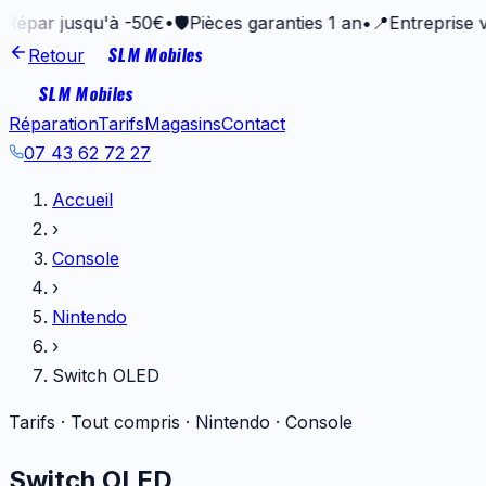
 jusqu'à -50€
•
🛡️
Pièces garanties 1 an
•
📍
Entreprise vannet
SLM Mobiles
Retour
SLM Mobiles
Réparation
Tarifs
Magasins
Contact
07 43 62 72 27
Accueil
›
Console
›
Nintendo
›
Switch OLED
Tarifs · Tout compris ·
Nintendo
·
Console
Switch OLED