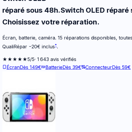
réparé sous 48h
.
Switch OLED
réparé
Choisissez votre
réparation.
Écran, batterie, caméra.
15
réparations disponibles
, tout
*
QualiRépar
−
20
€
inclus
.
★★★★★
5
/5
·
1 643
avis vérifiés
Écran
Dès
149
€
Batterie
Dès
39
€
Connecteur
Dès
59
€