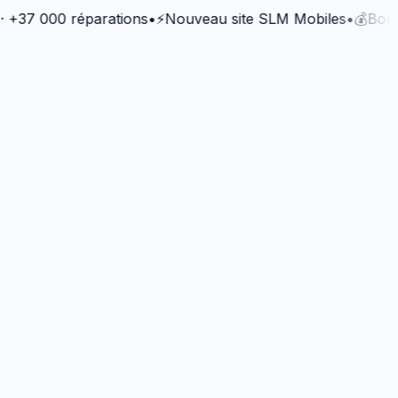
 000 réparations
•
⚡
Nouveau site SLM Mobiles
•
💰
Bonus Qua