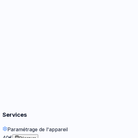
59
€
*
Bonus -
20
€ inclus
Prendre RDV
→
Boutons
3
options
· Dès 15 €
Autres
5
options
· Dès 39 €
Services
Paramétrage de l'appareil
40€