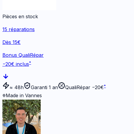
Pièces en stock
15
réparations
Dès 15€
Bonus QualiRépar
*
−
20
€ inclus
*
≈ 48h
Garanti 1 an
QualiRépar −
20
€
Made in Vannes