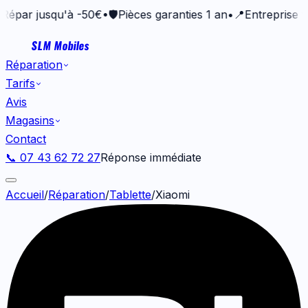
r jusqu'à -50€
•
🛡️
Pièces garanties 1 an
•
📍
Entreprise vanne
SLM Mobiles
Réparation
Tarifs
Avis
Magasins
Contact
📞 07 43 62 72 27
Réponse immédiate
Accueil
/
Réparation
/
Tablette
/
Xiaomi