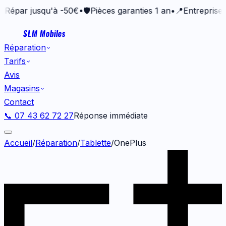
Répar jusqu'à -50€
•
🛡️
Pièces garanties 1 an
•
📍
Entreprise v
SLM Mobiles
Réparation
Tarifs
Avis
Magasins
Contact
📞 07 43 62 72 27
Réponse immédiate
Accueil
/
Réparation
/
Tablette
/
OnePlus