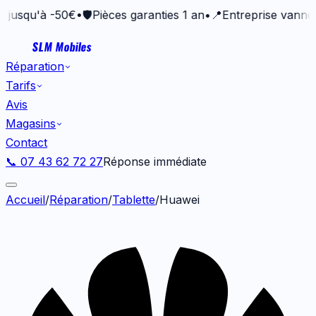
à -50€
•
🛡️
Pièces garanties 1 an
•
📍
Entreprise vannetaise dep
SLM Mobiles
Réparation
Tarifs
Avis
Magasins
Contact
📞 07 43 62 72 27
Réponse immédiate
Accueil
/
Réparation
/
Tablette
/
Huawei