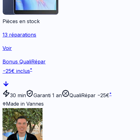
Pièces en stock
13
réparations
Voir
Bonus QualiRépar
*
−
25
€ inclus
*
30 min
Garanti 1 an
QualiRépar −
25
€
Made in Vannes