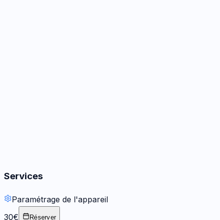
Caméra
2
options
Audio
1
réparation
Boutons
1
réparation
Services
Paramétrage de l'appareil
30€
Réserver