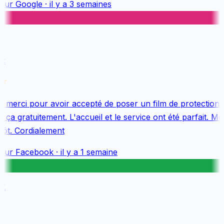
sur
Google
·
il y a 3 semaines
k
merci pour avoir accepté de poser un film de protection 
ça gratuitement. L'accueil et le service ont été parfait. Mer
ôt. Cordialement
sur
Facebook
·
il y a 1 semaine
.