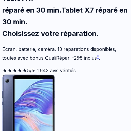
réparé en 30 min
.
Tablet X7
réparé en
30 min
.
Choisissez votre
réparation.
Écran, batterie, caméra.
13
réparations disponibles
,
*
toutes avec bonus QualiRépar
−
25
€
inclus
.
★★★★★
5
/5
·
1 643
avis vérifiés