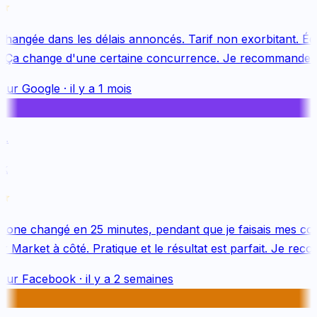
changée dans les délais annoncés. Tarif non exorbitant. Équ
 Ça change d'une certaine concurrence. Je recommande v
sur
Google
·
il y a 1 mois
.
k
one changé en 25 minutes, pendant que je faisais mes cou
Market à côté. Pratique et le résultat est parfait. Je reco
sur
Facebook
·
il y a 2 semaines