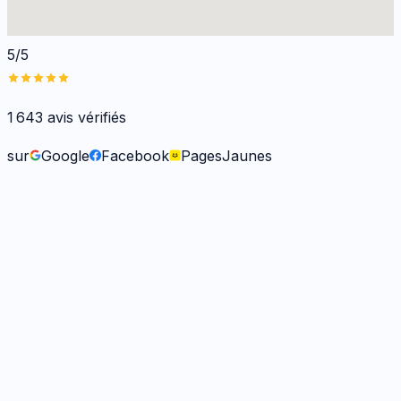
5/5
1 643
avis vérifiés
sur
Google
Facebook
PagesJaunes
Fabienne B.
il y a 9 mois