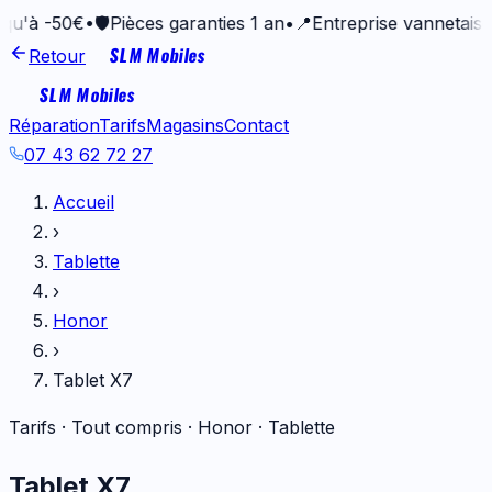
50€
•
🛡️
Pièces garanties 1 an
•
📍
Entreprise vannetaise depuis
SLM Mobiles
Retour
SLM Mobiles
Réparation
Tarifs
Magasins
Contact
07 43 62 72 27
Accueil
›
Tablette
›
Honor
›
Tablet X7
Tarifs · Tout compris ·
Honor
·
Tablette
Tablet X7