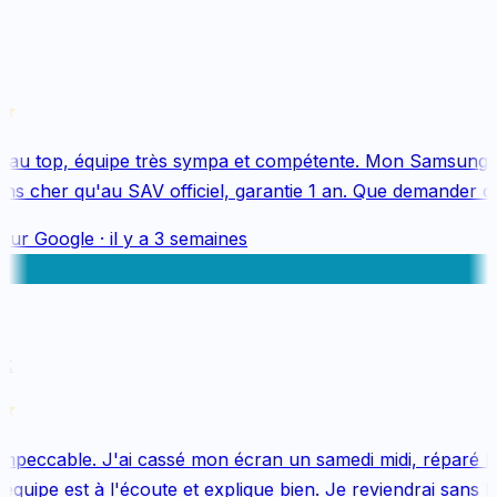
au top, équipe très sympa et compétente. Mon Samsung S
s cher qu'au SAV officiel, garantie 1 an. Que demander de 
sur
Google
·
il y a 3 semaines
k
mpeccable. J'ai cassé mon écran un samedi midi, réparé le 
uipe est à l'écoute et explique bien. Je reviendrai sans hés