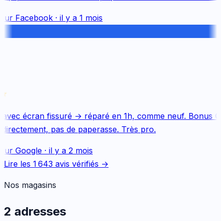
sur
Facebook
·
il y a 1 mois
avec écran fissuré → réparé en 1h, comme neuf. Bonus Qu
directement, pas de paperasse. Très pro.
sur
Google
·
il y a 2 mois
Lire les
1 643
avis vérifiés →
Nos magasins
2 adresses