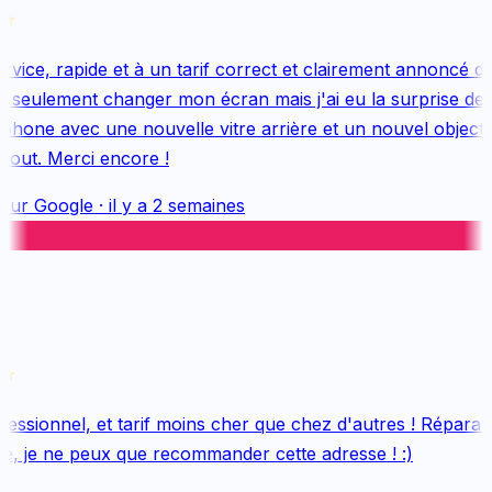
ice, rapide et à un tarif correct et clairement annoncé dès
 seulement changer mon écran mais j'ai eu la surprise de 
hone avec une nouvelle vitre arrière et un nouvel objectif, 
out. Merci encore !
sur
Google
·
il y a 2 semaines
essionnel, et tarif moins cher que chez d'autres ! Réparatio
e, je ne peux que recommander cette adresse ! :)