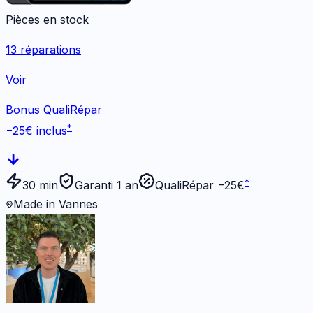
Pièces en stock
13
réparations
Voir
Bonus QualiRépar
*
−
25
€ inclus
*
30 min
Garanti 1 an
QualiRépar −
25
€
Made in Vannes