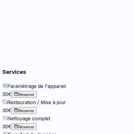
Audio
1
réparation
Boutons
1
réparation
Services
Paramétrage de l'appareil
30€
Réserver
Restauration / Mise à jour
30€
Réserver
Nettoyage complet
30€
Réserver