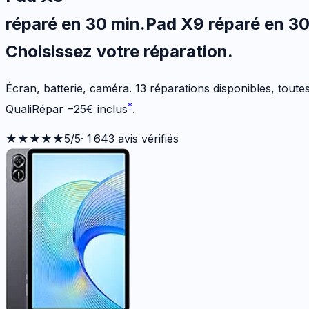
réparé en 30 min
.
Pad X9
réparé en 3
Choisissez votre
réparation.
Écran, batterie, caméra.
13
réparations disponibles
, tout
*
QualiRépar
−
25
€
inclus
.
★★★★★
5
/5
·
1 643
avis vérifiés