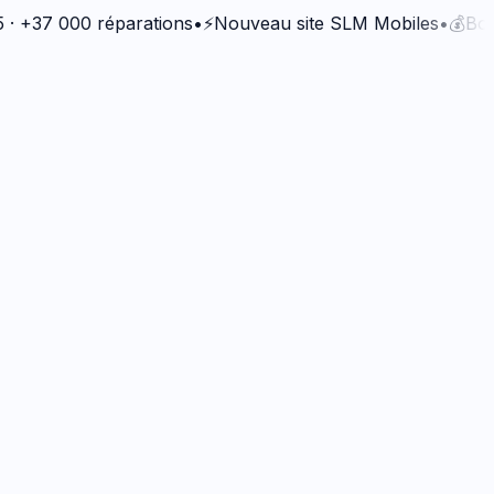
7 000 réparations
•
⚡
Nouveau site SLM Mobiles
•
💰
Bonus Qu