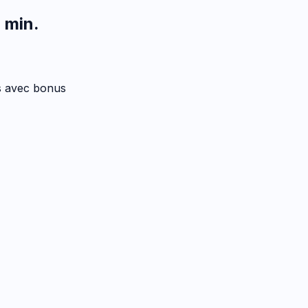
0 min
.
es avec bonus