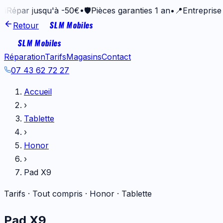
r jusqu'à -50€
•
🛡️
Pièces garanties 1 an
•
📍
Entreprise vanne
SLM Mobiles
Retour
SLM Mobiles
Réparation
Tarifs
Magasins
Contact
07 43 62 72 27
Accueil
›
Tablette
›
Honor
›
Pad X9
Tarifs · Tout compris ·
Honor
·
Tablette
Pad X9