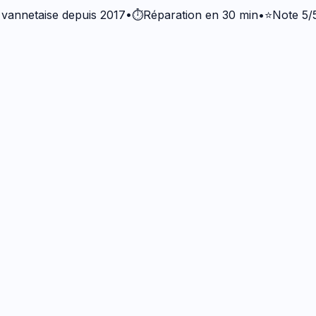
taise depuis 2017
•
⏱️
Réparation en 30 min
•
⭐
Note 5/5 · +3