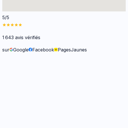
5/5
1 643
avis vérifiés
sur
Google
Facebook
PagesJaunes
Fabienne B.
il y a 9 mois