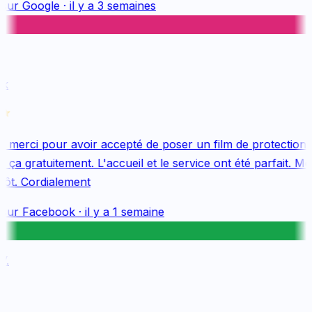
sur
Google
·
il y a 3 semaines
k
merci pour avoir accepté de poser un film de protection 
ça gratuitement. L'accueil et le service ont été parfait. Mer
ôt. Cordialement
sur
Facebook
·
il y a 1 semaine
.