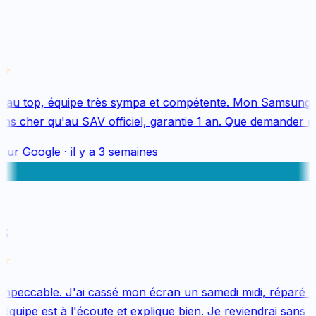
au top, équipe très sympa et compétente. Mon Samsung S
s cher qu'au SAV officiel, garantie 1 an. Que demander de 
sur
Google
·
il y a 3 semaines
k
mpeccable. J'ai cassé mon écran un samedi midi, réparé le 
uipe est à l'écoute et explique bien. Je reviendrai sans hés