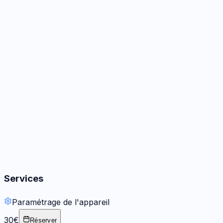
Caméra
2
options
Audio
1
réparation
Boutons
1
réparation
Services
Paramétrage de l'appareil
30€
Réserver