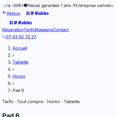
50€
•
🛡️
Pièces garanties 1 an
•
📍
Entreprise vannetaise depuis
SLM Mobiles
Retour
SLM Mobiles
Réparation
Tarifs
Magasins
Contact
07 43 62 72 27
Accueil
›
Tablette
›
Honor
›
Pad 6
Tarifs · Tout compris ·
Honor
·
Tablette
Pad 6