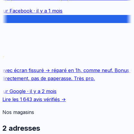
sur
Facebook
·
il y a 1 mois
avec écran fissuré → réparé en 1h, comme neuf. Bonus Qu
directement, pas de paperasse. Très pro.
sur
Google
·
il y a 2 mois
Lire les
1 643
avis vérifiés →
Nos magasins
2 adresses