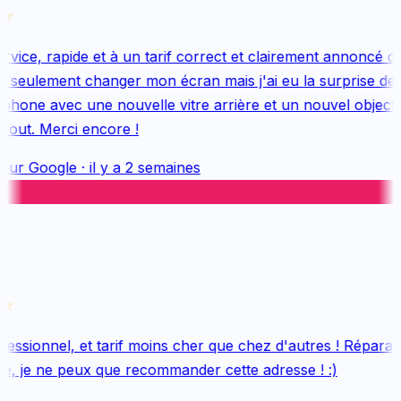
vice, rapide et à un tarif correct et clairement annoncé dès
 seulement changer mon écran mais j'ai eu la surprise de 
hone avec une nouvelle vitre arrière et un nouvel objectif, 
out. Merci encore !
sur
Google
·
il y a 2 semaines
essionnel, et tarif moins cher que chez d'autres ! Réparatio
e, je ne peux que recommander cette adresse ! :)