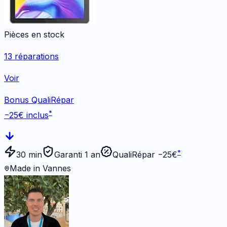
Pièces en stock
13
réparations
Voir
Bonus QualiRépar
*
−
25
€ inclus
*
30 min
Garanti 1 an
QualiRépar −
25
€
Made in Vannes