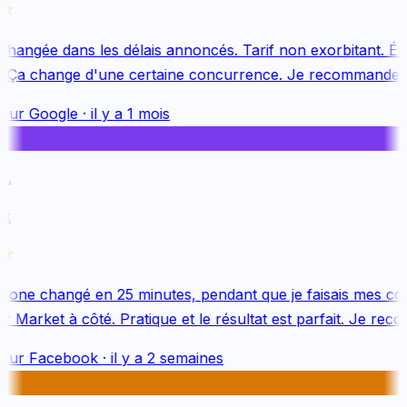
changée dans les délais annoncés. Tarif non exorbitant. Équ
 Ça change d'une certaine concurrence. Je recommande v
sur
Google
·
il y a 1 mois
.
k
one changé en 25 minutes, pendant que je faisais mes cou
 Market à côté. Pratique et le résultat est parfait. Je reco
sur
Facebook
·
il y a 2 semaines