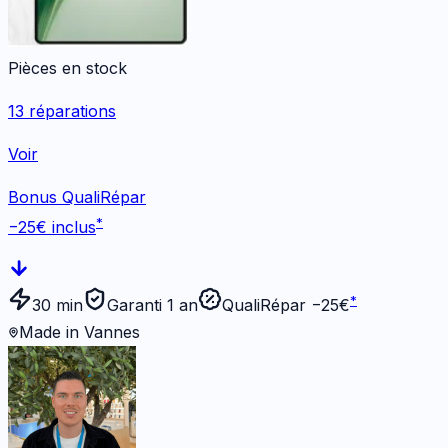
Pièces en stock
13
réparations
Voir
Bonus QualiRépar
*
−
25
€ inclus
*
30 min
Garanti 1 an
QualiRépar −
25
€
Made in Vannes