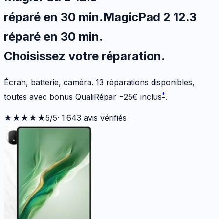
réparé en 30 min
.
MagicPad 2 12.3
réparé en 30 min
.
Choisissez votre
réparation.
Écran, batterie, caméra.
13
réparations disponibles
,
*
toutes avec bonus QualiRépar
−
25
€
inclus
.
★★★★★
5
/5
·
1 643
avis vérifiés