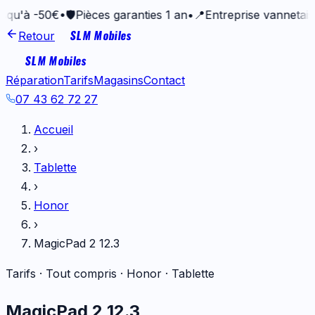
50€
•
🛡️
Pièces garanties 1 an
•
📍
Entreprise vannetaise depui
SLM Mobiles
Retour
SLM Mobiles
Réparation
Tarifs
Magasins
Contact
07 43 62 72 27
Accueil
›
Tablette
›
Honor
›
MagicPad 2 12.3
Tarifs · Tout compris ·
Honor
·
Tablette
MagicPad 2 12.3