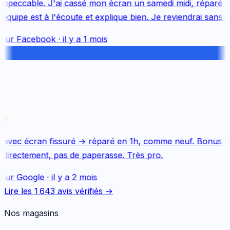
mpeccable. J'ai cassé mon écran un samedi midi, réparé le 
uipe est à l'écoute et explique bien. Je reviendrai sans hés
sur
Facebook
·
il y a 1 mois
avec écran fissuré → réparé en 1h, comme neuf. Bonus Qu
directement, pas de paperasse. Très pro.
sur
Google
·
il y a 2 mois
Lire les
1 643
avis vérifiés →
Nos magasins