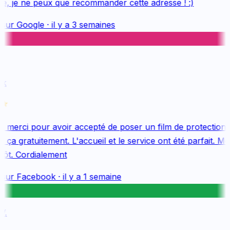
e, je ne peux que recommander cette adresse ! :)
sur
Google
·
il y a 3 semaines
k
merci pour avoir accepté de poser un film de protection 
ça gratuitement. L'accueil et le service ont été parfait. Mer
ôt. Cordialement
sur
Facebook
·
il y a 1 semaine
.