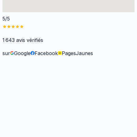
5/5
1 643
avis vérifiés
sur
Google
Facebook
PagesJaunes
Fabienne B.
il y a 9 mois