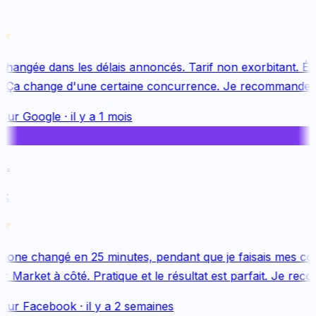
changée dans les délais annoncés. Tarif non exorbitant. Équ
 Ça change d'une certaine concurrence. Je recommande v
sur
Google
·
il y a 1 mois
.
k
one changé en 25 minutes, pendant que je faisais mes cou
 Market à côté. Pratique et le résultat est parfait. Je reco
sur
Facebook
·
il y a 2 semaines