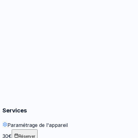
Caméra
2
options
Audio
1
réparation
Boutons
1
réparation
Services
Paramétrage de l'appareil
30€
Réserver