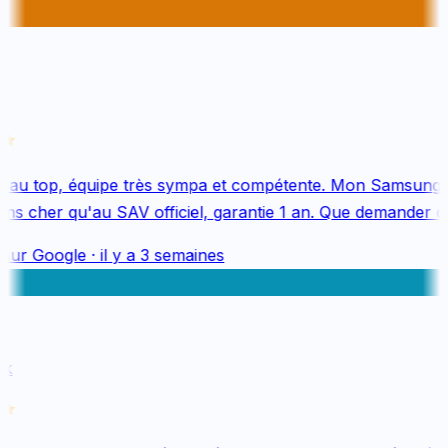
au top, équipe très sympa et compétente. Mon Samsung S
s cher qu'au SAV officiel, garantie 1 an. Que demander de 
sur
Google
·
il y a 3 semaines
k