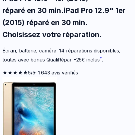
réparé en 30 min
.
iPad Pro 12.9" 1er
(2015)
réparé en 30 min
.
Choisissez votre
réparation.
Écran, batterie, caméra.
14
réparations disponibles
,
*
toutes avec bonus QualiRépar
−
25
€
inclus
.
★★★★★
5
/5
·
1 643
avis vérifiés