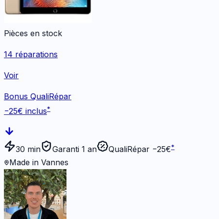
Pièces en stock
14
réparations
Voir
Bonus QualiRépar
*
−
25
€ inclus
*
30 min
Garanti 1 an
QualiRépar −
25
€
Made in Vannes