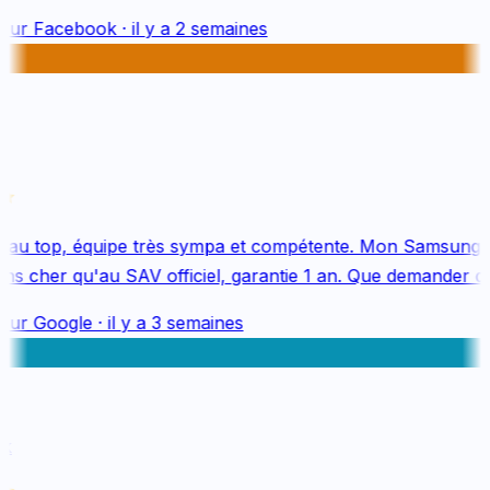
sur
Facebook
·
il y a 2 semaines
au top, équipe très sympa et compétente. Mon Samsung S
s cher qu'au SAV officiel, garantie 1 an. Que demander de 
sur
Google
·
il y a 3 semaines