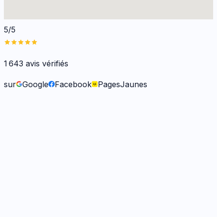
5/5
1 643
avis vérifiés
sur
Google
Facebook
PagesJaunes
Fabienne B.
il y a 9 mois