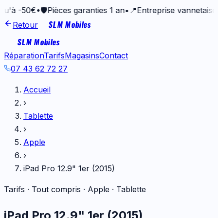
0€
•
🛡️
Pièces garanties 1 an
•
📍
Entreprise vannetaise depuis 
SLM Mobiles
Retour
SLM Mobiles
Réparation
Tarifs
Magasins
Contact
07 43 62 72 27
Accueil
›
Tablette
›
Apple
›
iPad Pro 12.9" 1er (2015)
Tarifs · Tout compris ·
Apple
·
Tablette
iPad Pro 12.9" 1er (2015)