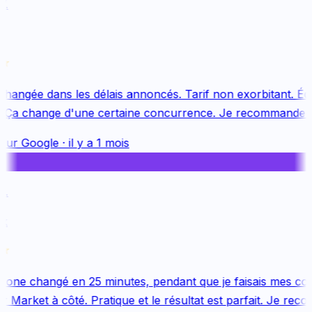
.
hangée dans les délais annoncés. Tarif non exorbitant. Équ
 Ça change d'une certaine concurrence. Je recommande vi
sur
Google
·
il y a 1 mois
.
one changé en 25 minutes, pendant que je faisais mes cou
Market à côté. Pratique et le résultat est parfait. Je reco