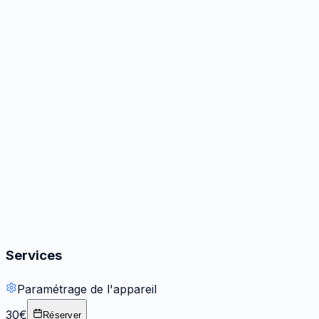
Caméra
2
options
Audio
1
réparation
Boutons
2
options
Services
Paramétrage de l'appareil
30€
Réserver