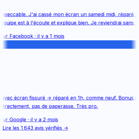
mpeccable. J'ai cassé mon écran un samedi midi, réparé le 
uipe est à l'écoute et explique bien. Je reviendrai sans hés
sur
Facebook
·
il y a 1 mois
avec écran fissuré → réparé en 1h, comme neuf. Bonus Qu
directement, pas de paperasse. Très pro.
sur
Google
·
il y a 2 mois
Lire les
1 643
avis vérifiés →