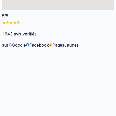
5/5
1 643
avis vérifiés
sur
Google
Facebook
PagesJaunes
Fabienne B.
il y a 9 mois