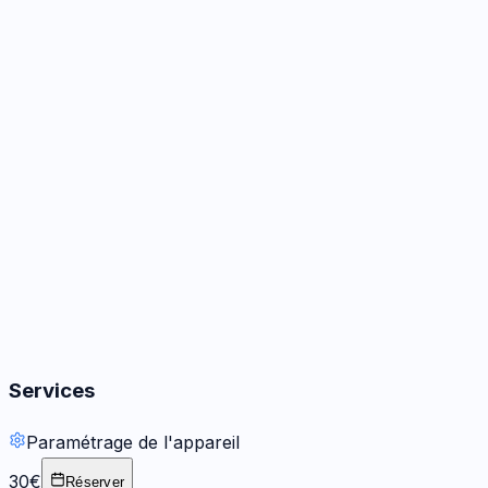
Caméra
2
options
Audio
1
réparation
Boutons
2
options
Services
Paramétrage de l'appareil
30€
Réserver