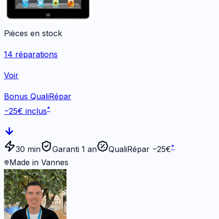
Pièces en stock
14
réparations
Voir
Bonus QualiRépar
*
−
25
€ inclus
*
30 min
Garanti 1 an
QualiRépar −
25
€
Made in Vannes