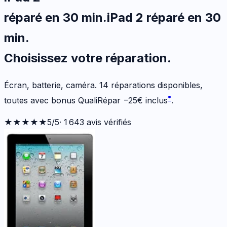
réparé en 30 min
.
iPad 2
réparé en 30
min
.
Choisissez votre
réparation.
Écran, batterie, caméra.
14
réparations disponibles
,
*
toutes avec bonus QualiRépar
−
25
€
inclus
.
★★★★★
5
/5
·
1 643
avis vérifiés