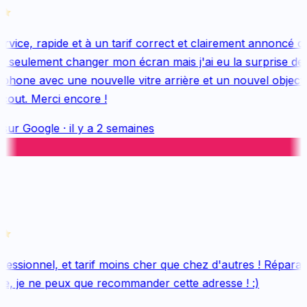
vice, rapide et à un tarif correct et clairement annoncé dès
 seulement changer mon écran mais j'ai eu la surprise de 
hone avec une nouvelle vitre arrière et un nouvel objectif, 
out. Merci encore !
sur
Google
·
il y a 2 semaines
essionnel, et tarif moins cher que chez d'autres ! Réparati
e, je ne peux que recommander cette adresse ! :)