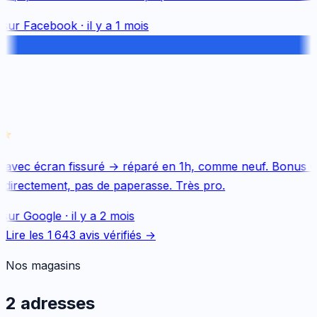
sur
Facebook
·
il y a 1 mois
avec écran fissuré → réparé en 1h, comme neuf. Bonus Qu
directement, pas de paperasse. Très pro.
sur
Google
·
il y a 2 mois
Lire les
1 643
avis vérifiés →
Nos magasins
2 adresses