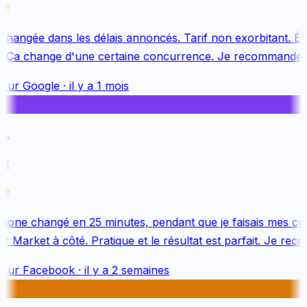
changée dans les délais annoncés. Tarif non exorbitant. Équ
. Ça change d'une certaine concurrence. Je recommande v
sur
Google
·
il y a 1 mois
.
k
one changé en 25 minutes, pendant que je faisais mes cou
 Market à côté. Pratique et le résultat est parfait. Je reco
sur
Facebook
·
il y a 2 semaines