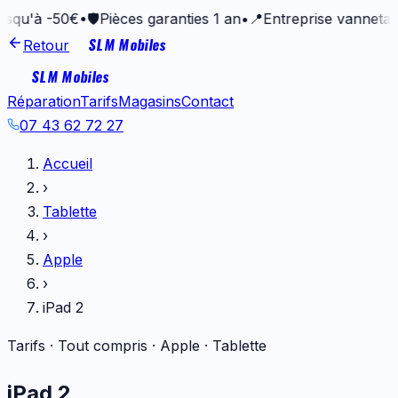
-50€
•
🛡️
Pièces garanties 1 an
•
📍
Entreprise vannetaise depu
SLM Mobiles
Retour
SLM Mobiles
Réparation
Tarifs
Magasins
Contact
07 43 62 72 27
Accueil
›
Tablette
›
Apple
›
iPad 2
Tarifs · Tout compris ·
Apple
·
Tablette
iPad 2