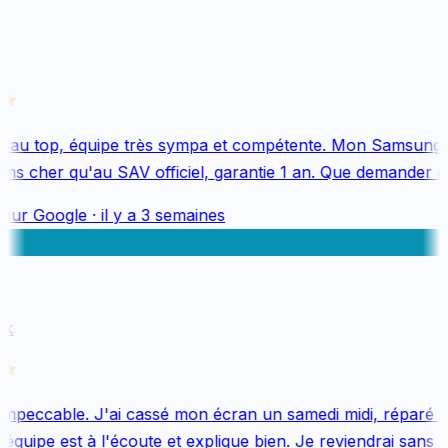
 au top, équipe très sympa et compétente. Mon Samsung S
s cher qu'au SAV officiel, garantie 1 an. Que demander de
sur
Google
·
il y a 3 semaines
k
mpeccable. J'ai cassé mon écran un samedi midi, réparé le 
quipe est à l'écoute et explique bien. Je reviendrai sans hés