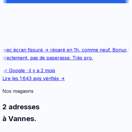
avec écran fissuré → réparé en 1h, comme neuf. Bonus Qu
directement, pas de paperasse. Très pro.
sur
Google
·
il y a 2 mois
Lire les
1 643
avis vérifiés →
Nos magasins
2 adresses
à Vannes.