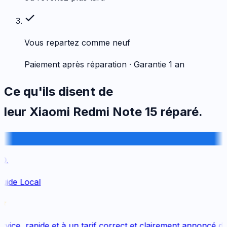
Vous repartez comme neuf
Paiement après réparation · Garantie 1 an
Ce qu'ils disent de
leur
Xiaomi
Redmi Note 15
réparé.
.
uide Local
ice, rapide et à un tarif correct et clairement annoncé dès