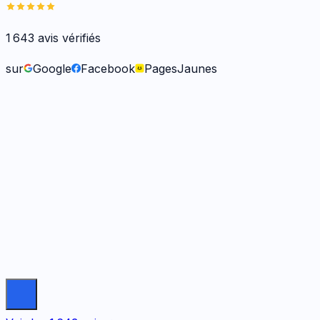
1 643
avis vérifiés
sur
Google
Facebook
PagesJaunes
Frank O.
il y a 6 mois