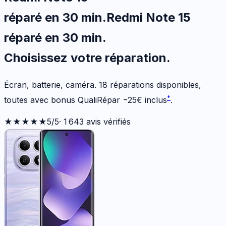
réparé en 30 min
.
Redmi Note 15
réparé en 30 min
.
Choisissez votre
réparation.
Écran, batterie, caméra.
18
réparations disponibles
,
*
toutes avec bonus QualiRépar
−
25
€
inclus
.
★★★★★
5
/5
·
1 643
avis vérifiés