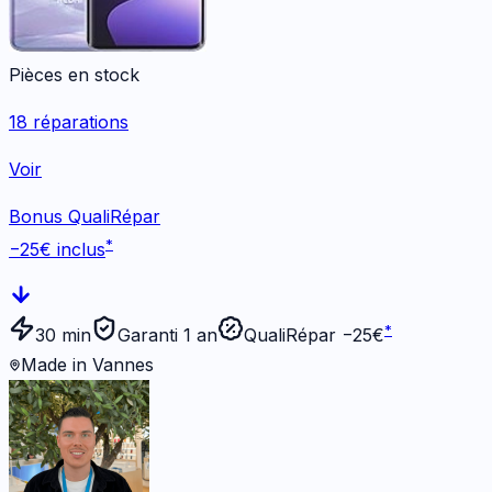
Pièces en stock
18
réparations
Voir
Bonus QualiRépar
*
−
25
€ inclus
*
30 min
Garanti 1 an
QualiRépar −
25
€
Made in Vannes