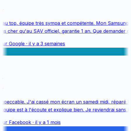
au top, équipe très sympa et compétente. Mon Samsung S
s cher qu'au SAV officiel, garantie 1 an. Que demander de 
sur
Google
·
il y a 3 semaines
mpeccable. J'ai cassé mon écran un samedi midi, réparé le 
uipe est à l'écoute et explique bien. Je reviendrai sans hés
sur
Facebook
·
il y a 1 mois