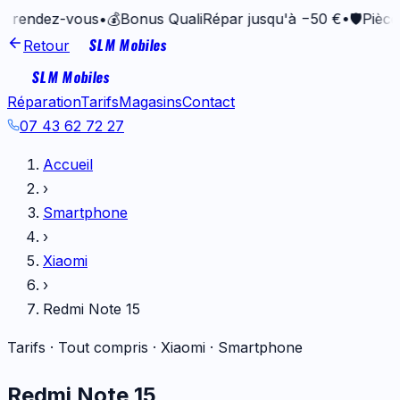
-vous
•
💰
Bonus QualiRépar jusqu'à −50 €
•
🛡️
Pièces garantie
SLM Mobiles
Retour
SLM Mobiles
Réparation
Tarifs
Magasins
Contact
07 43 62 72 27
Accueil
›
Smartphone
›
Xiaomi
›
Redmi Note 15
Tarifs · Tout compris ·
Xiaomi
·
Smartphone
Redmi Note 15