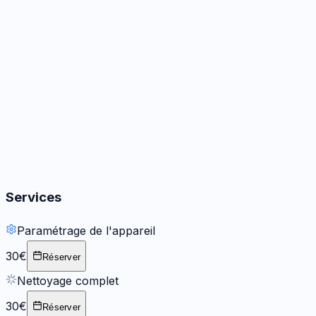
Audio
3
options
Boutons
2
options
Services
Paramétrage de l'appareil
30€
Réserver
Nettoyage complet
30€
Réserver