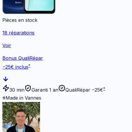
Pièces en stock
18
réparations
Voir
Bonus QualiRépar
*
−
25
€ inclus
*
30 min
Garanti 1 an
QualiRépar −
25
€
Made in Vannes