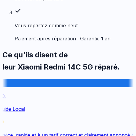
Vous repartez comme neuf
Paiement après réparation · Garantie 1 an
Ce qu'ils disent de
leur
Xiaomi
Redmi 14C 5G
réparé.
.
uide Local
vice, rapide et à un tarif correct et clairement annoncé dès