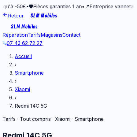
50€
•
🛡️
Pièces garanties 1 an
•
📍
Entreprise vannetaise depui
SLM Mobiles
Retour
SLM Mobiles
Réparation
Tarifs
Magasins
Contact
07 43 62 72 27
Accueil
›
Smartphone
›
Xiaomi
›
Redmi 14C 5G
Tarifs · Tout compris ·
Xiaomi
·
Smartphone
Redmi 14C 5G