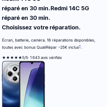
réparé en 30 min
.
Redmi 14C 5G
réparé en 30 min
.
Choisissez votre
réparation.
Écran, batterie, caméra.
18
réparations disponibles
,
*
toutes avec bonus QualiRépar
−
25
€
inclus
.
★★★★★
5
/5
·
1 643
avis vérifiés