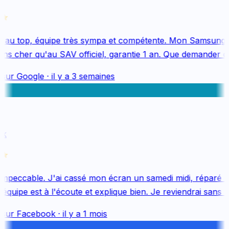
au top, équipe très sympa et compétente. Mon Samsung S
s cher qu'au SAV officiel, garantie 1 an. Que demander de 
sur
Google
·
il y a 3 semaines
k
mpeccable. J'ai cassé mon écran un samedi midi, réparé le 
uipe est à l'écoute et explique bien. Je reviendrai sans hés
sur
Facebook
·
il y a 1 mois