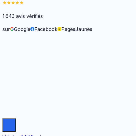
1 643
avis vérifiés
sur
Google
Facebook
PagesJaunes
Frank O.
il y a 6 mois