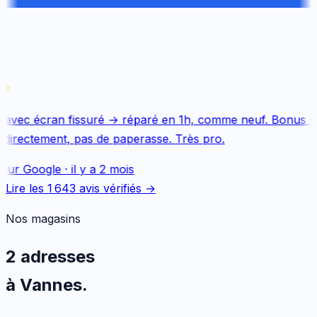
avec écran fissuré → réparé en 1h, comme neuf. Bonus Qu
directement, pas de paperasse. Très pro.
sur
Google
·
il y a 2 mois
Lire les
1 643
avis vérifiés →
Nos magasins
2 adresses
à Vannes.