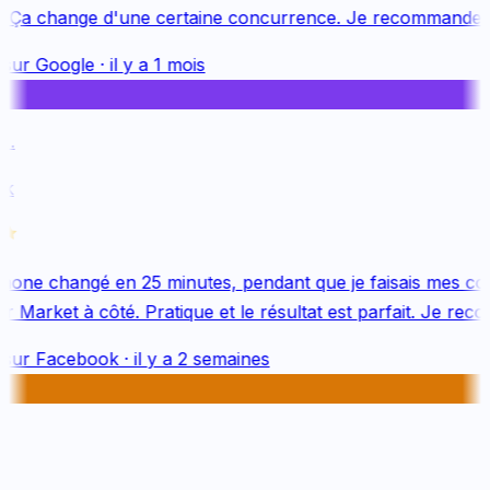
 Ça change d'une certaine concurrence. Je recommande v
sur
Google
·
il y a 1 mois
.
k
one changé en 25 minutes, pendant que je faisais mes cou
 Market à côté. Pratique et le résultat est parfait. Je reco
sur
Facebook
·
il y a 2 semaines