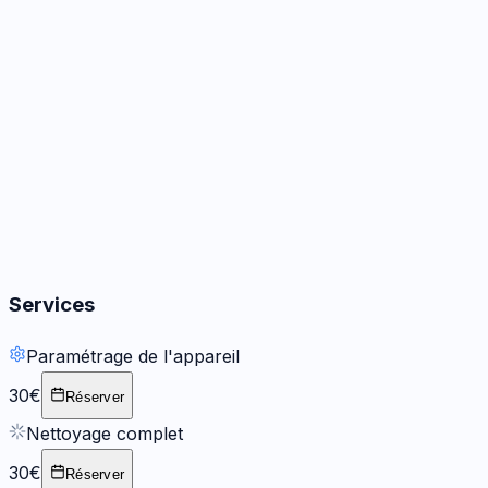
Audio
3
options
Boutons
2
options
Services
Paramétrage de l'appareil
30€
Réserver
Nettoyage complet
30€
Réserver