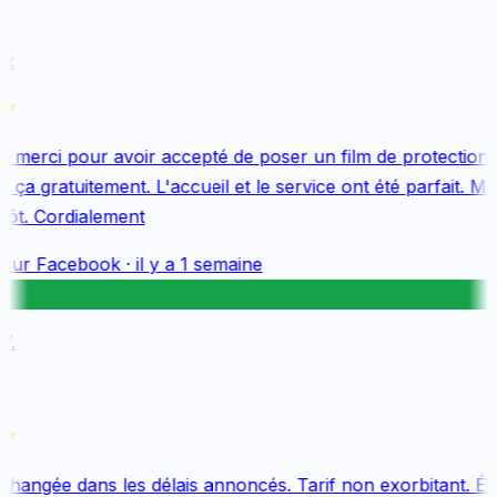
k
merci pour avoir accepté de poser un film de protection 
ça gratuitement. L'accueil et le service ont été parfait. Me
tôt. Cordialement
sur
Facebook
·
il y a 1 semaine
.
changée dans les délais annoncés. Tarif non exorbitant. Équ