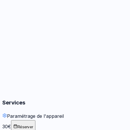
Caméra
3
options
Audio
3
options
Boutons
2
options
Services
Paramétrage de l'appareil
30€
Réserver