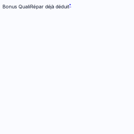
*
Bonus QualiRépar déjà déduit
Écran
1
réparation
· Dès 109 €
Écran Origine
1h
· Garanti
12 mois
109
€
*
Bonus -
25
€ inclus
Prendre RDV
→