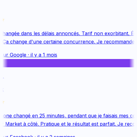
changée dans les délais annoncés. Tarif non exorbitant. Équ
 Ça change d'une certaine concurrence. Je recommande v
sur
Google
·
il y a 1 mois
.
k
one changé en 25 minutes, pendant que je faisais mes cou
 Market à côté. Pratique et le résultat est parfait. Je reco
sur
Facebook
·
il y a 2 semaines