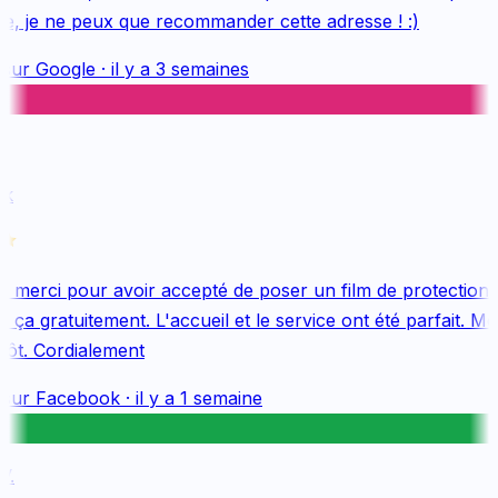
e, je ne peux que recommander cette adresse ! :)
sur
Google
·
il y a 3 semaines
k
merci pour avoir accepté de poser un film de protection 
ça gratuitement. L'accueil et le service ont été parfait. Me
tôt. Cordialement
sur
Facebook
·
il y a 1 semaine
.