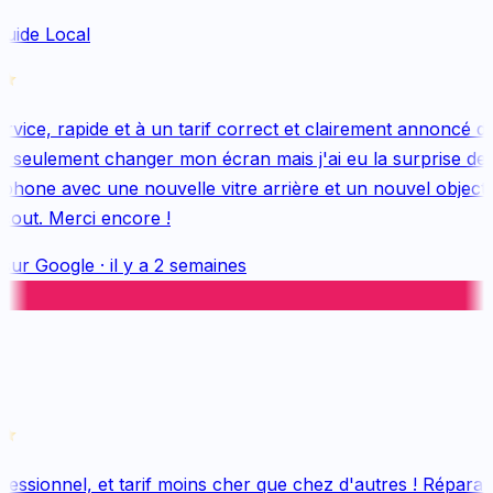
uide Local
vice, rapide et à un tarif correct et clairement annoncé dès
 seulement changer mon écran mais j'ai eu la surprise de 
hone avec une nouvelle vitre arrière et un nouvel objectif, 
out. Merci encore !
sur
Google
·
il y a 2 semaines
essionnel, et tarif moins cher que chez d'autres ! Réparati