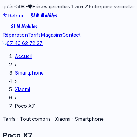
-50€
•
🛡️
Pièces garanties 1 an
•
📍
Entreprise vannetaise depui
SLM Mobiles
Retour
SLM Mobiles
Réparation
Tarifs
Magasins
Contact
07 43 62 72 27
Accueil
›
Smartphone
›
Xiaomi
›
Poco X7
Tarifs · Tout compris ·
Xiaomi
·
Smartphone
Poco X7