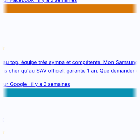
 au top, équipe très sympa et compétente. Mon Samsung S
s cher qu'au SAV officiel, garantie 1 an. Que demander de
sur
Google
·
il y a 3 semaines
k