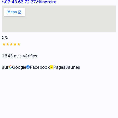
07 43 62 72 27
Itinéraire
5/5
1 643
avis vérifiés
sur
Google
Facebook
PagesJaunes
Frank O.
il y a 6 mois