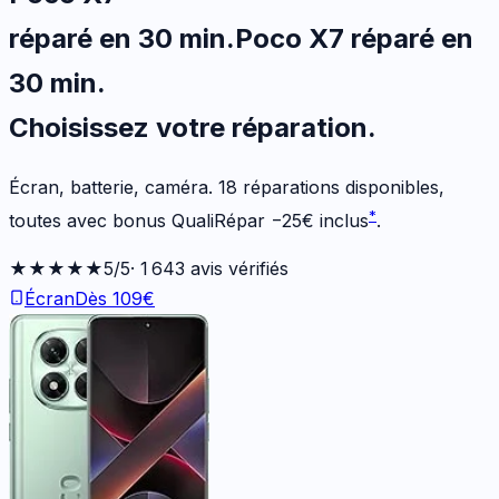
réparé en 30 min
.
Poco X7
réparé en
30 min
.
Choisissez votre
réparation.
Écran, batterie, caméra.
18
réparations disponibles
,
*
toutes avec bonus QualiRépar
−
25
€
inclus
.
★★★★★
5
/5
·
1 643
avis vérifiés
Écran
Dès
109
€