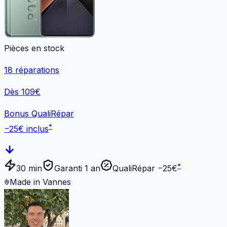
Pièces en stock
18
réparations
Dès 109€
Bonus QualiRépar
*
−
25
€ inclus
*
30 min
Garanti 1 an
QualiRépar −
25
€
Made in Vannes