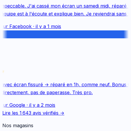
mpeccable. J'ai cassé mon écran un samedi midi, réparé le 
uipe est à l'écoute et explique bien. Je reviendrai sans hés
sur
Facebook
·
il y a 1 mois
avec écran fissuré → réparé en 1h, comme neuf. Bonus Qu
directement, pas de paperasse. Très pro.
sur
Google
·
il y a 2 mois
Lire les
1 643
avis vérifiés →
Nos magasins