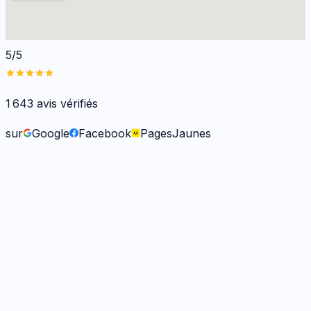
5/5
1 643
avis vérifiés
sur
Google
Facebook
PagesJaunes
Frank O.
il y a 6 mois