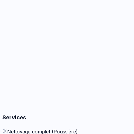
Caméra
2
options
Boutons
1
réparation
Autres
1
réparation
Services
Nettoyage complet (Poussière)