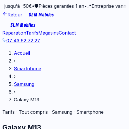
'à -50€
•
🛡️
Pièces garanties 1 an
•
📍
Entreprise vannetaise de
SLM Mobiles
Retour
SLM Mobiles
Réparation
Tarifs
Magasins
Contact
07 43 62 72 27
Accueil
›
Smartphone
›
Samsung
›
Galaxy M13
Tarifs · Tout compris ·
Samsung
·
Smartphone
Galaxy M13