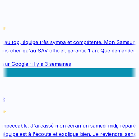
 au top, équipe très sympa et compétente. Mon Samsung 
ns cher qu'au SAV officiel, garantie 1 an. Que demander de
 sur
Google
·
il y a 3 semaines
k
mpeccable. J'ai cassé mon écran un samedi midi, réparé le
quipe est à l'écoute et explique bien. Je reviendrai sans hé