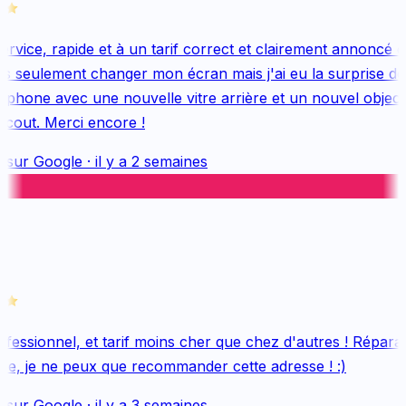
vice, rapide et à un tarif correct et clairement annoncé dè
s seulement changer mon écran mais j'ai eu la surprise de 
hone avec une nouvelle vitre arrière et un nouvel objectif,
cout. Merci encore !
 sur
Google
·
il y a 2 semaines
essionnel, et tarif moins cher que chez d'autres ! Réparati
e, je ne peux que recommander cette adresse ! :)
 sur
Google
·
il y a 3 semaines