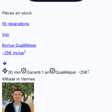
Pièces en stock
16
réparations
Voir
Bonus QualiRépar
*
−
25
€ inclus
*
30 min
Garanti 1 an
QualiRépar −
25
€
Made in Vannes