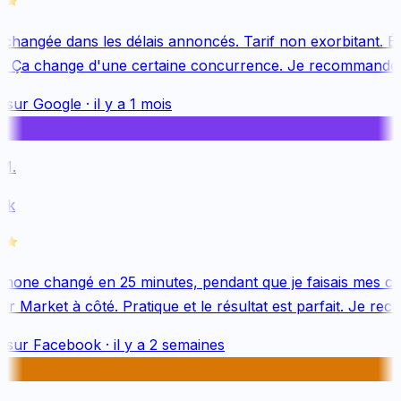
changée dans les délais annoncés. Tarif non exorbitant. Éq
. Ça change d'une certaine concurrence. Je recommande v
 sur
Google
·
il y a 1 mois
.
k
hone changé en 25 minutes, pendant que je faisais mes co
 Market à côté. Pratique et le résultat est parfait. Je rec
 sur
Facebook
·
il y a 2 semaines