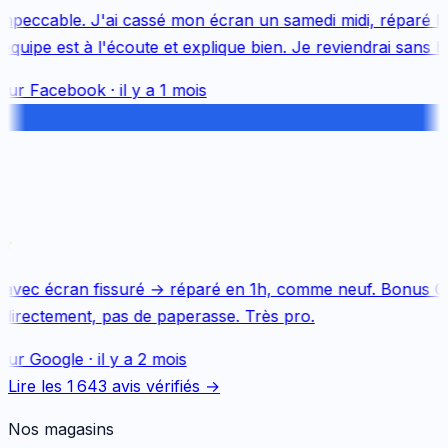
peccable. J'ai cassé mon écran un samedi midi, réparé le 
uipe est à l'écoute et explique bien. Je reviendrai sans hés
sur
Facebook
·
il y a 1 mois
avec écran fissuré → réparé en 1h, comme neuf. Bonus Qu
irectement, pas de paperasse. Très pro.
sur
Google
·
il y a 2 mois
Lire les
1 643
avis vérifiés →
Nos magasins