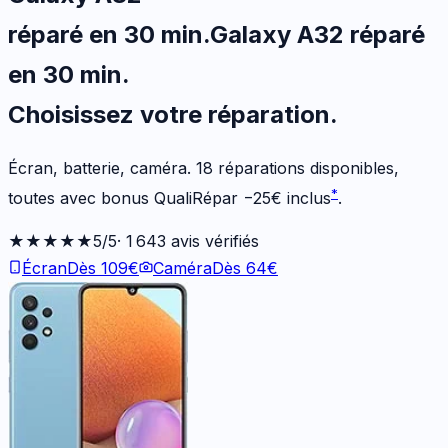
réparé en 30 min
.
Galaxy A32
réparé
en 30 min
.
Choisissez votre
réparation.
Écran, batterie, caméra.
18
réparations disponibles
,
*
toutes avec bonus QualiRépar
−
25
€
inclus
.
★★★★★
5
/5
·
1 643
avis vérifiés
Écran
Dès
109
€
Caméra
Dès
64
€