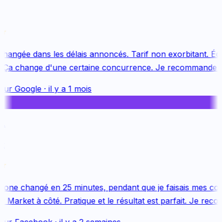
hangée dans les délais annoncés. Tarif non exorbitant. Équ
 Ça change d'une certaine concurrence. Je recommande vi
sur
Google
·
il y a 1 mois
one changé en 25 minutes, pendant que je faisais mes cou
Market à côté. Pratique et le résultat est parfait. Je reco
sur
Facebook
·
il y a 2 semaines