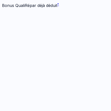
*
Bonus QualiRépar déjà déduit
Écran
1
réparation
· Dès 109 €
Écran Origine
30 min
· Garanti
12 mois
109
€
*
Bonus -
25
€ inclus
Prendre RDV
→