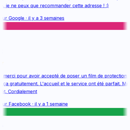
, je ne peux que recommander cette adresse ! :)
sur
Google
·
il y a 3 semaines
merci pour avoir accepté de poser un film de protection s
ça gratuitement. L'accueil et le service ont été parfait. Mer
ôt. Cordialement
sur
Facebook
·
il y a 1 semaine