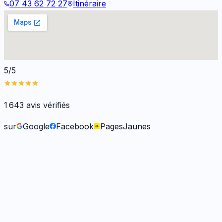
07 43 62 72 27
Itinéraire
5/5
1 643
avis vérifiés
sur
Google
Facebook
PagesJaunes
Frank O.
il y a 6 mois