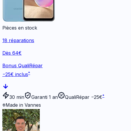
Pièces en stock
18
réparations
Dès 64€
Bonus QualiRépar
*
−
25
€ inclus
*
30 min
Garanti 1 an
QualiRépar −
25
€
Made in Vannes