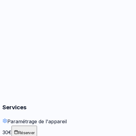
Caméra
3
options
· Dès 64 €
Audio
3
options
Boutons
2
options
Services
Paramétrage de l'appareil
30€
Réserver