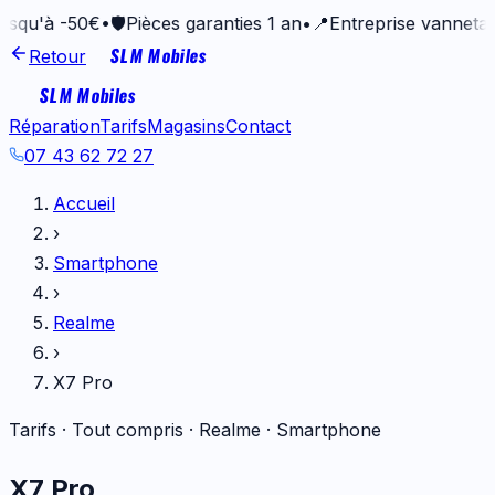
-50€
•
🛡️
Pièces garanties 1 an
•
📍
Entreprise vannetaise depu
SLM Mobiles
Retour
SLM Mobiles
Réparation
Tarifs
Magasins
Contact
07 43 62 72 27
Accueil
›
Smartphone
›
Realme
›
X7 Pro
Tarifs · Tout compris ·
Realme
·
Smartphone
X7 Pro