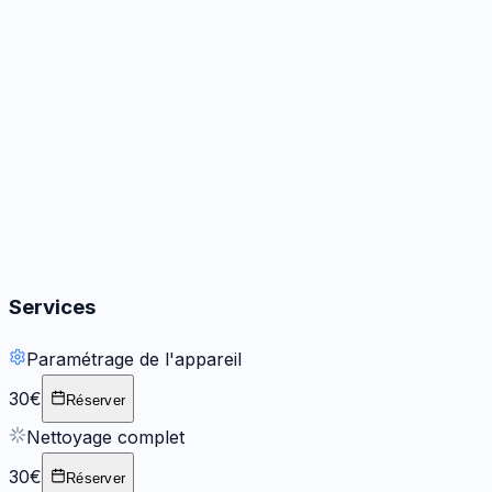
Audio
3
options
Boutons
2
options
Services
Paramétrage de l'appareil
30€
Réserver
Nettoyage complet
30€
Réserver