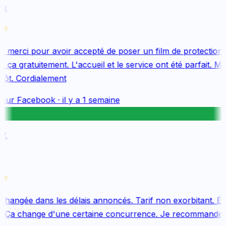
k
merci pour avoir accepté de poser un film de protection 
 ça gratuitement. L'accueil et le service ont été parfait. Me
tôt. Cordialement
sur
Facebook
·
il y a 1 semaine
.
changée dans les délais annoncés. Tarif non exorbitant. Équ
. Ça change d'une certaine concurrence. Je recommande v