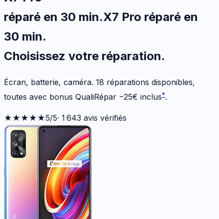
réparé en 30 min
.
X7 Pro
réparé en
30 min
.
Choisissez votre
réparation.
Écran, batterie, caméra.
18
réparations disponibles
,
*
toutes avec bonus QualiRépar
−
25
€
inclus
.
★★★★★
5
/5
·
1 643
avis vérifiés