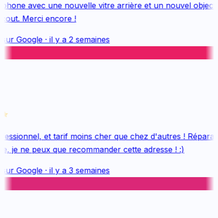
hone avec une nouvelle vitre arrière et un nouvel objectif, 
out. Merci encore !
sur
Google
·
il y a 2 semaines
essionnel, et tarif moins cher que chez d'autres ! Réparati
e, je ne peux que recommander cette adresse ! :)
sur
Google
·
il y a 3 semaines