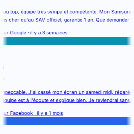
 au top, équipe très sympa et compétente. Mon Samsung S
s cher qu'au SAV officiel, garantie 1 an. Que demander de
sur
Google
·
il y a 3 semaines
k
mpeccable. J'ai cassé mon écran un samedi midi, réparé le 
quipe est à l'écoute et explique bien. Je reviendrai sans hés
sur
Facebook
·
il y a 1 mois