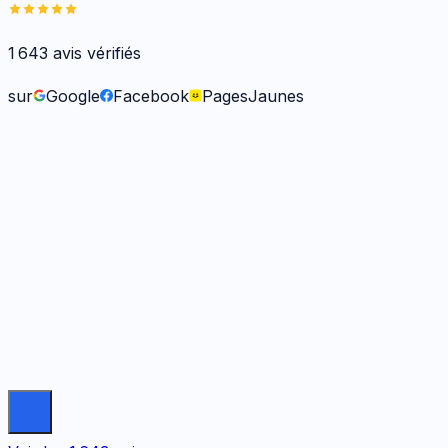
1 643
avis vérifiés
sur
Google
Facebook
PagesJaunes
Frank O.
il y a 6 mois