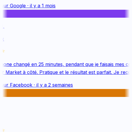
sur
Google
·
il y a 1 mois
.
k
one changé en 25 minutes, pendant que je faisais mes cou
 Market à côté. Pratique et le résultat est parfait. Je reco
sur
Facebook
·
il y a 2 semaines