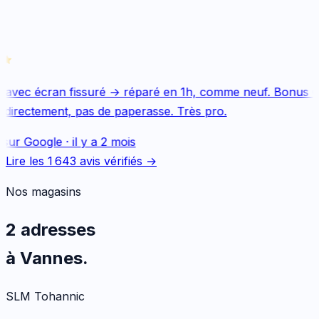
avec écran fissuré → réparé en 1h, comme neuf. Bonus Qu
directement, pas de paperasse. Très pro.
sur
Google
·
il y a 2 mois
Lire les
1 643
avis vérifiés →
Nos magasins
2 adresses
à Vannes.
SLM Tohannic