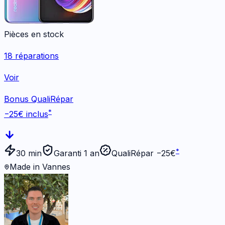
Pièces en stock
18
réparations
Voir
Bonus QualiRépar
*
−
25
€ inclus
*
30 min
Garanti 1 an
QualiRépar −
25
€
Made in Vannes