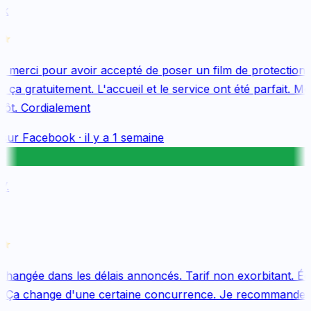
k
merci pour avoir accepté de poser un film de protection 
ça gratuitement. L'accueil et le service ont été parfait. Me
ôt. Cordialement
sur
Facebook
·
il y a 1 semaine
.
changée dans les délais annoncés. Tarif non exorbitant. Équ
 Ça change d'une certaine concurrence. Je recommande v