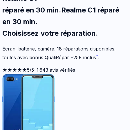
réparé en 30 min
.
Realme C1
réparé
en 30 min
.
Choisissez votre
réparation.
Écran, batterie, caméra.
18
réparations disponibles
,
*
toutes avec bonus QualiRépar
−
25
€
inclus
.
★★★★★
5
/5
·
1 643
avis vérifiés