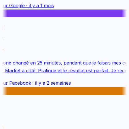
sur
Google
·
il y a 1 mois
.
k
one changé en 25 minutes, pendant que je faisais mes cou
 Market à côté. Pratique et le résultat est parfait. Je reco
sur
Facebook
·
il y a 2 semaines