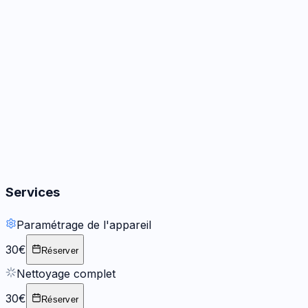
Audio
3
options
Boutons
2
options
Services
Paramétrage de l'appareil
30€
Réserver
Nettoyage complet
30€
Réserver