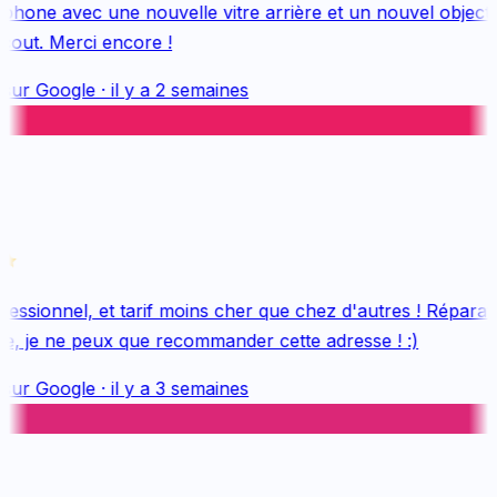
hone avec une nouvelle vitre arrière et un nouvel objectif, 
out. Merci encore !
sur
Google
·
il y a 2 semaines
essionnel, et tarif moins cher que chez d'autres ! Réparatio
e, je ne peux que recommander cette adresse ! :)
sur
Google
·
il y a 3 semaines