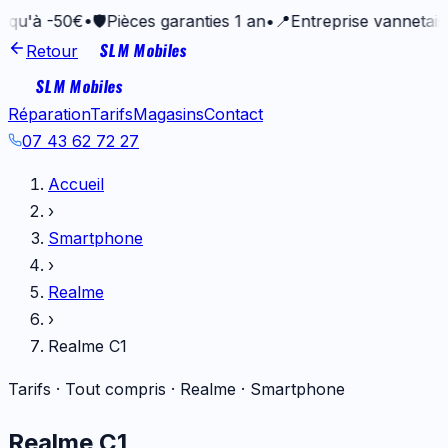
50€
•
🛡️
Pièces garanties 1 an
•
📍
Entreprise vannetaise depui
SLM Mobiles
Retour
SLM Mobiles
Réparation
Tarifs
Magasins
Contact
07 43 62 72 27
Accueil
›
Smartphone
›
Realme
›
Realme C1
Tarifs · Tout compris ·
Realme
·
Smartphone
Realme C1