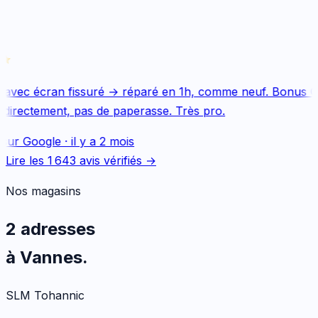
avec écran fissuré → réparé en 1h, comme neuf. Bonus Qu
directement, pas de paperasse. Très pro.
sur
Google
·
il y a 2 mois
Lire les
1 643
avis vérifiés →
Nos magasins
2 adresses
à Vannes.
SLM Tohannic