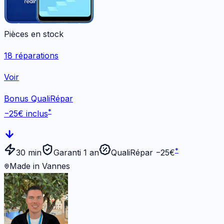
Pièces en stock
18
réparations
Voir
Bonus QualiRépar
*
−
25
€ inclus
*
30 min
Garanti 1 an
QualiRépar −
25
€
Made in Vannes