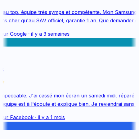
au top, équipe très sympa et compétente. Mon Samsung S
s cher qu'au SAV officiel, garantie 1 an. Que demander de 
sur
Google
·
il y a 3 semaines
k
mpeccable. J'ai cassé mon écran un samedi midi, réparé le 
uipe est à l'écoute et explique bien. Je reviendrai sans hés
sur
Facebook
·
il y a 1 mois