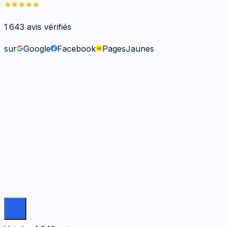
1 643
avis vérifiés
sur
Google
Facebook
PagesJaunes
Frank O.
il y a 6 mois