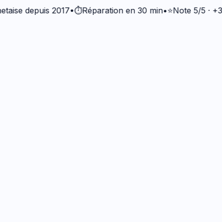
 depuis 2017
•
⏱️
Réparation en 30 min
•
⭐
Note 5/5 · +37 000