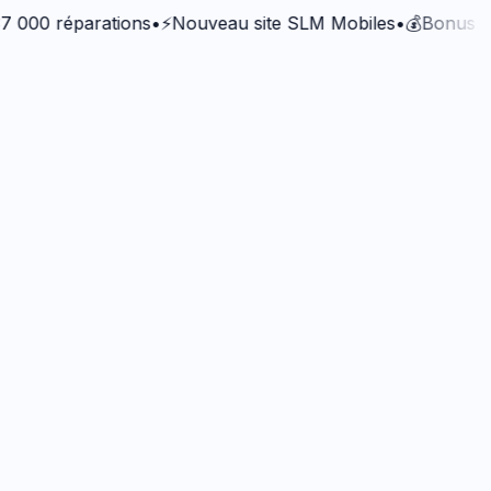
 réparations
•
⚡
Nouveau site SLM Mobiles
•
💰
Bonus QualiRé