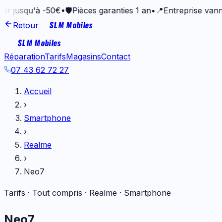
squ'à -50€
•
🛡️
Pièces garanties 1 an
•
📍
Entreprise vannetaise
SLM Mobiles
Retour
SLM Mobiles
Réparation
Tarifs
Magasins
Contact
07 43 62 72 27
Accueil
›
Smartphone
›
Realme
›
Neo7
Tarifs · Tout compris ·
Realme
·
Smartphone
Neo7