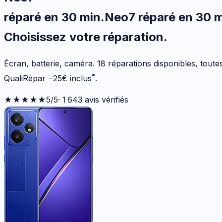
réparé en 30 min
.
Neo7
réparé en 30 
Choisissez votre
réparation.
Écran, batterie, caméra.
18
réparations disponibles
, tout
*
QualiRépar
−
25
€
inclus
.
★★★★★
5
/5
·
1 643
avis vérifiés