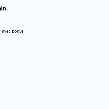
min
.
es avec bonus