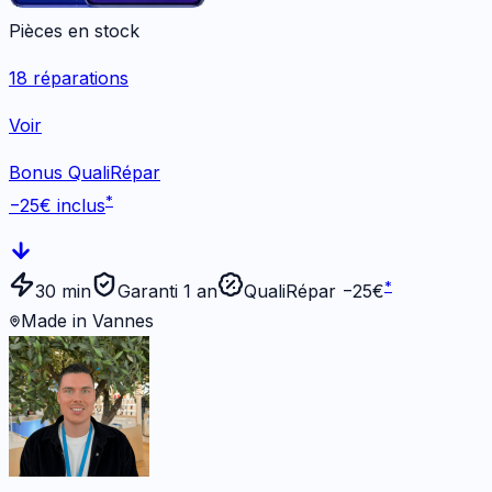
Pièces en stock
18
réparations
Voir
Bonus QualiRépar
*
−
25
€ inclus
*
30 min
Garanti 1 an
QualiRépar −
25
€
Made in Vannes