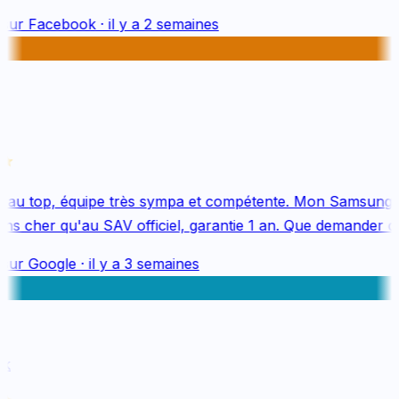
sur
Facebook
·
il y a 2 semaines
au top, équipe très sympa et compétente. Mon Samsung S
s cher qu'au SAV officiel, garantie 1 an. Que demander de 
sur
Google
·
il y a 3 semaines
k