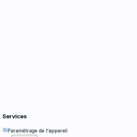
Caméra
3
options
Audio
3
options
Boutons
2
options
Services
Paramétrage de l'appareil