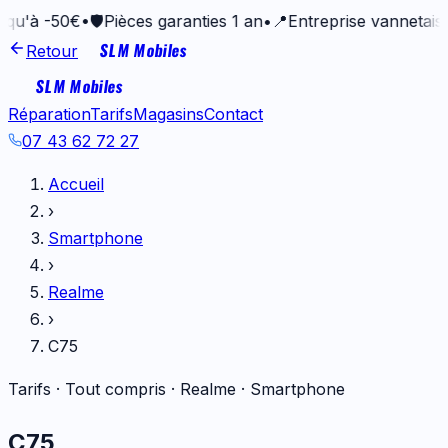
50€
•
🛡️
Pièces garanties 1 an
•
📍
Entreprise vannetaise depuis
SLM Mobiles
Retour
SLM Mobiles
Réparation
Tarifs
Magasins
Contact
07 43 62 72 27
Accueil
›
Smartphone
›
Realme
›
C75
Tarifs · Tout compris ·
Realme
·
Smartphone
C75