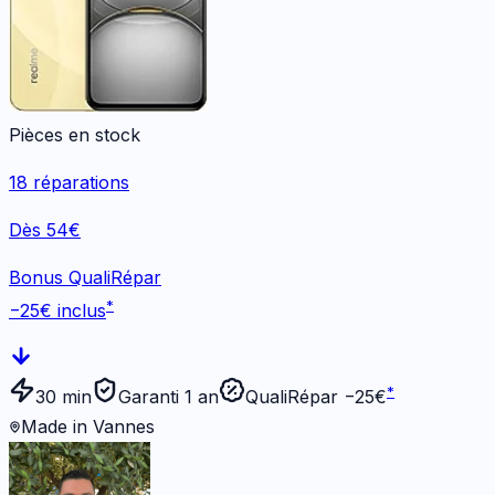
Pièces en stock
18
réparations
Dès 54€
Bonus QualiRépar
*
−
25
€ inclus
*
30 min
Garanti 1 an
QualiRépar −
25
€
Made in Vannes