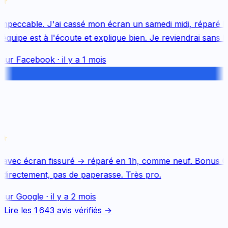
mpeccable. J'ai cassé mon écran un samedi midi, réparé le 
uipe est à l'écoute et explique bien. Je reviendrai sans hés
sur
Facebook
·
il y a 1 mois
avec écran fissuré → réparé en 1h, comme neuf. Bonus Qu
directement, pas de paperasse. Très pro.
sur
Google
·
il y a 2 mois
Lire les
1 643
avis vérifiés →