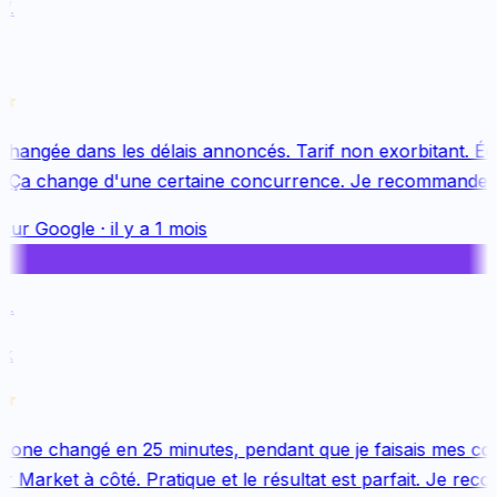
.
changée dans les délais annoncés. Tarif non exorbitant. Équ
 Ça change d'une certaine concurrence. Je recommande v
sur
Google
·
il y a 1 mois
.
k
one changé en 25 minutes, pendant que je faisais mes cou
 Market à côté. Pratique et le résultat est parfait. Je reco