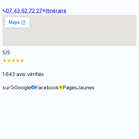
07 43 62 72 27
Itinéraire
5/5
1 643
avis vérifiés
sur
Google
Facebook
PagesJaunes
Frank O.
il y a 6 mois