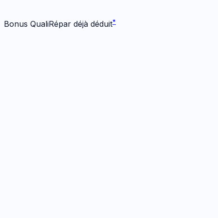
*
*
Bonus QualiRépar déjà déduit
Écran
1
réparation
· Dès 104 €
Écran Origine
1h
· Garanti
12 mois
104
€
*
Bonus -
25
€ inclus
Prendre RDV
→