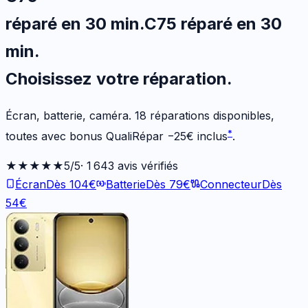
réparé en 30 min
.
C75
réparé en 30
min
.
Choisissez votre
réparation.
Écran, batterie, caméra.
18
réparations disponibles
,
*
toutes avec bonus QualiRépar
−
25
€
inclus
.
★★★★★
5
/5
·
1 643
avis vérifiés
Écran
Dès
104
€
Batterie
Dès
79
€
Connecteur
Dès
54
€