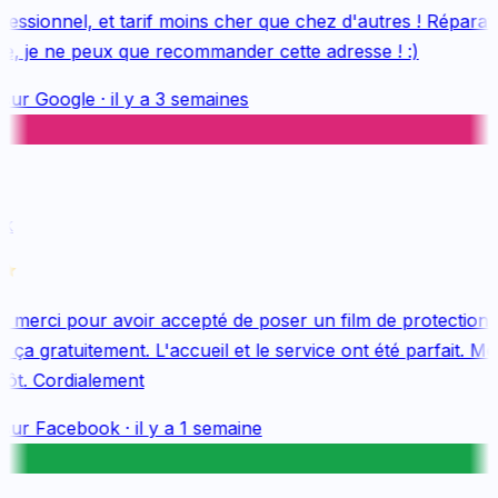
essionnel, et tarif moins cher que chez d'autres ! Réparatio
e, je ne peux que recommander cette adresse ! :)
sur
Google
·
il y a 3 semaines
k
merci pour avoir accepté de poser un film de protection 
ça gratuitement. L'accueil et le service ont été parfait. Mer
ôt. Cordialement
sur
Facebook
·
il y a 1 semaine