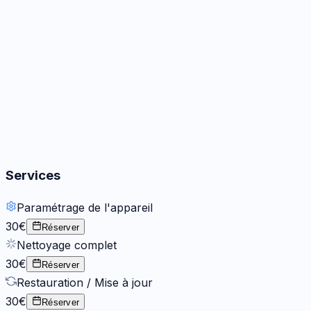
Audio
3
options
Boutons
2
options
Services
Paramétrage de l'appareil
30€
Réserver
Nettoyage complet
30€
Réserver
Restauration / Mise à jour
30€
Réserver