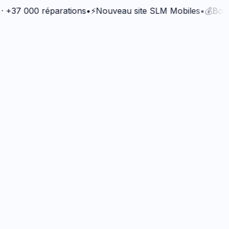
 000 réparations
•
⚡
Nouveau site SLM Mobiles
•
💰
Bonus Qua