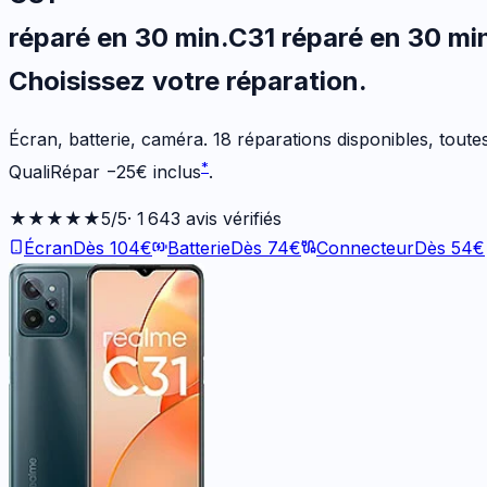
réparé en 30 min
.
C31
réparé en 30 mi
Choisissez votre
réparation.
Écran, batterie, caméra.
18
réparations disponibles
, tout
*
QualiRépar
−
25
€
inclus
.
★★★★★
5
/5
·
1 643
avis vérifiés
Écran
Dès
104
€
Batterie
Dès
74
€
Connecteur
Dès
54
€