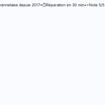
aise depuis 2017
•
⏱️
Réparation en 30 min
•
⭐
Note 5/5 · +37