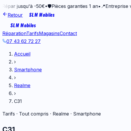
 jusqu'à -50€
•
🛡️
Pièces garanties 1 an
•
📍
Entreprise vannet
SLM Mobiles
Retour
SLM Mobiles
Réparation
Tarifs
Magasins
Contact
07 43 62 72 27
Accueil
›
Smartphone
›
Realme
›
C31
Tarifs · Tout compris ·
Realme
·
Smartphone
C31