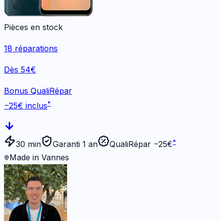
Pièces en stock
18
réparations
Dès 54€
Bonus QualiRépar
*
−
25
€ inclus
*
30 min
Garanti 1 an
QualiRépar −
25
€
Made in Vannes