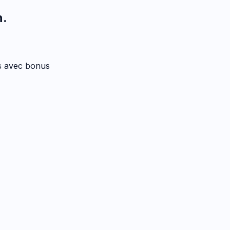
n
.
es avec bonus