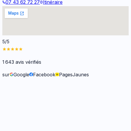
07 43 62 72 27
Itinéraire
5/5
1 643
avis vérifiés
sur
Google
Facebook
PagesJaunes
Frank O.
il y a 6 mois