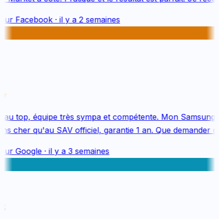
sur
Facebook
·
il y a 2 semaines
au top, équipe très sympa et compétente. Mon Samsung S
s cher qu'au SAV officiel, garantie 1 an. Que demander de 
sur
Google
·
il y a 3 semaines
k