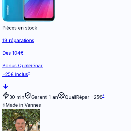
Pièces en stock
18
réparations
Dès 104€
Bonus QualiRépar
*
−
25
€ inclus
*
30 min
Garanti 1 an
QualiRépar −
25
€
Made in Vannes