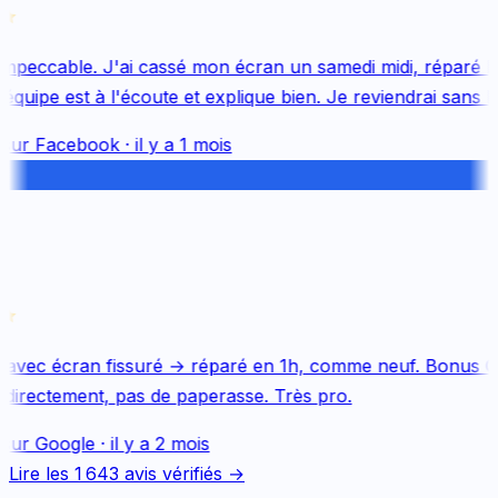
mpeccable. J'ai cassé mon écran un samedi midi, réparé le 
uipe est à l'écoute et explique bien. Je reviendrai sans hés
sur
Facebook
·
il y a 1 mois
avec écran fissuré → réparé en 1h, comme neuf. Bonus Qu
directement, pas de paperasse. Très pro.
sur
Google
·
il y a 2 mois
Lire les
1 643
avis vérifiés →