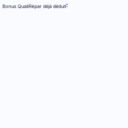
*
Bonus QualiRépar déjà déduit
Écran
1
réparation
· Dès 104 €
Écran Origine
1h
· Garanti
12 mois
104
€
*
Bonus -
25
€ inclus
Prendre RDV
→