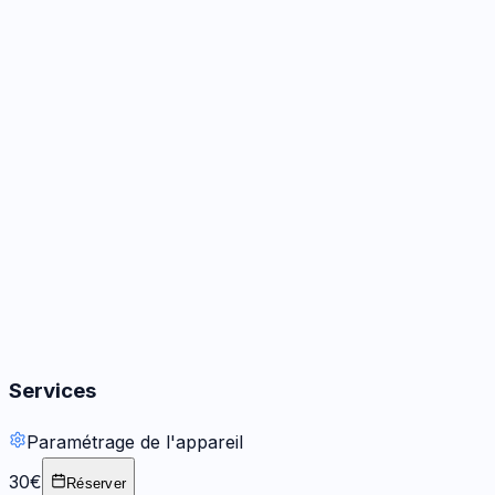
Caméra
3
options
Audio
3
options
Boutons
2
options
Services
Paramétrage de l'appareil
30€
Réserver