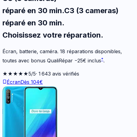
réparé en 30 min
.
C3 (3 cameras)
réparé en 30 min
.
Choisissez votre
réparation.
Écran, batterie, caméra.
18
réparations disponibles
,
*
toutes avec bonus QualiRépar
−
25
€
inclus
.
★★★★★
5
/5
·
1 643
avis vérifiés
Écran
Dès
104
€