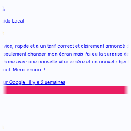
.
uide Local
ice, rapide et à un tarif correct et clairement annoncé dès
 seulement changer mon écran mais j'ai eu la surprise de 
hone avec une nouvelle vitre arrière et un nouvel objectif, 
out. Merci encore !
sur
Google
·
il y a 2 semaines