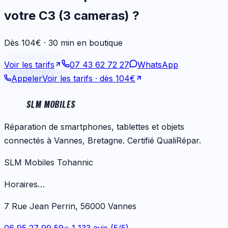
votre
C3 (3 cameras)
?
Dès 104€ · 30 min en boutique
Voir les tarifs
07 43 62 72 27
WhatsApp
Appeler
Voir les tarifs
· dès 104€
SLM MOBILES
Réparation de smartphones, tablettes et objets
connectés à Vannes, Bretagne. Certifié QualiRépar.
SLM Mobiles Tohannic
Horaires…
7 Rue Jean Perrin, 56000 Vannes
06 95 27 99 59
⭐ 1 133 avis (5/5)