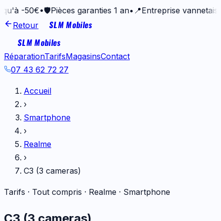
50€
•
🛡️
Pièces garanties 1 an
•
📍
Entreprise vannetaise depuis
SLM Mobiles
Retour
SLM Mobiles
Réparation
Tarifs
Magasins
Contact
07 43 62 72 27
Accueil
›
Smartphone
›
Realme
›
C3 (3 cameras)
Tarifs · Tout compris ·
Realme
·
Smartphone
C3 (3 cameras)