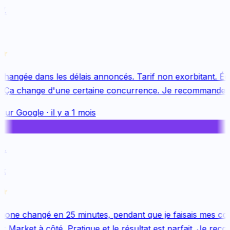
.
changée dans les délais annoncés. Tarif non exorbitant. Équ
 Ça change d'une certaine concurrence. Je recommande v
sur
Google
·
il y a 1 mois
.
k
one changé en 25 minutes, pendant que je faisais mes cou
Market à côté. Pratique et le résultat est parfait. Je reco