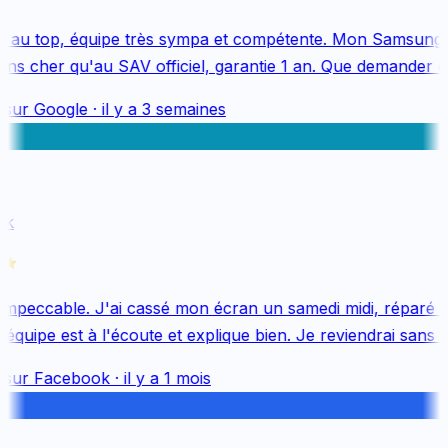
 au top, équipe très sympa et compétente. Mon Samsung S
s cher qu'au SAV officiel, garantie 1 an. Que demander de
sur
Google
·
il y a 3 semaines
k
mpeccable. J'ai cassé mon écran un samedi midi, réparé le 
quipe est à l'écoute et explique bien. Je reviendrai sans hés
sur
Facebook
·
il y a 1 mois