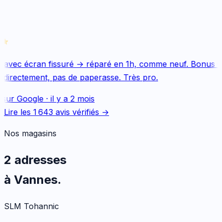
 avec écran fissuré → réparé en 1h, comme neuf. Bonus Qu
directement, pas de paperasse. Très pro.
sur
Google
·
il y a 2 mois
Lire les
1 643
avis vérifiés →
Nos magasins
2 adresses
à Vannes.
SLM Tohannic