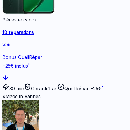
Pièces en stock
18
réparations
Voir
Bonus QualiRépar
*
−
25
€ inclus
*
30 min
Garanti 1 an
QualiRépar −
25
€
Made in Vannes