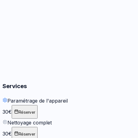
Audio
3
options
Boutons
2
options
Services
Paramétrage de l'appareil
30€
Réserver
Nettoyage complet
30€
Réserver