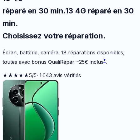
réparé en 30 min
.
13 4G
réparé en 30
min
.
Choisissez votre
réparation.
Écran, batterie, caméra.
18
réparations disponibles
,
*
toutes avec bonus QualiRépar
−
25
€
inclus
.
★★★★★
5
/5
·
1 643
avis vérifiés