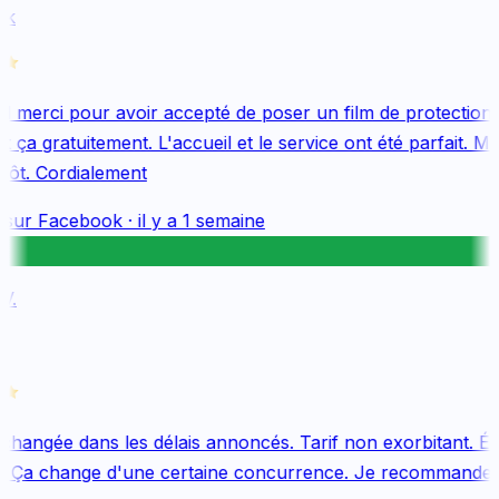
k
merci pour avoir accepté de poser un film de protection 
 ça gratuitement. L'accueil et le service ont été parfait. Me
tôt. Cordialement
sur
Facebook
·
il y a 1 semaine
.
changée dans les délais annoncés. Tarif non exorbitant. Équ
. Ça change d'une certaine concurrence. Je recommande v