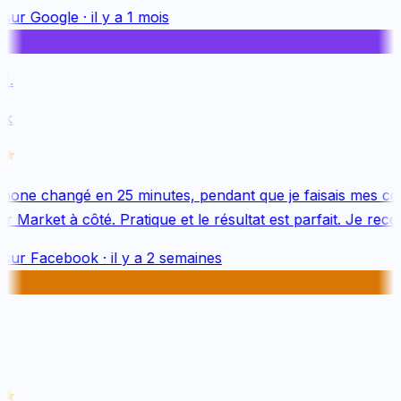
sur
Google
·
il y a 1 mois
.
k
one changé en 25 minutes, pendant que je faisais mes cou
 Market à côté. Pratique et le résultat est parfait. Je reco
sur
Facebook
·
il y a 2 semaines