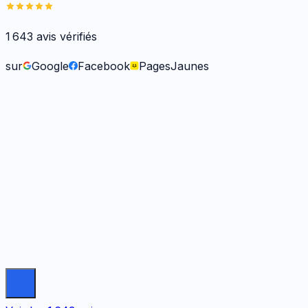
1 643
avis vérifiés
sur
Google
Facebook
PagesJaunes
Frank O.
il y a 6 mois