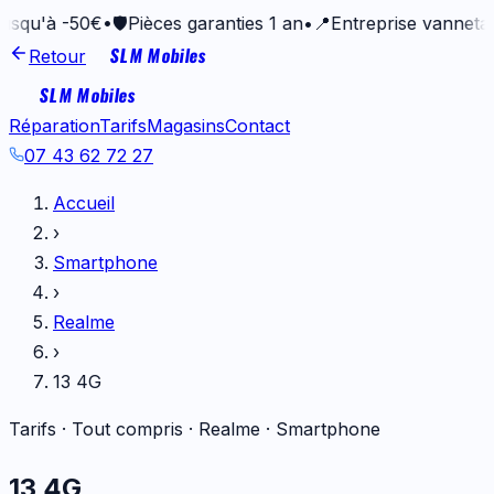
 -50€
•
🛡️
Pièces garanties 1 an
•
📍
Entreprise vannetaise depu
SLM Mobiles
Retour
SLM Mobiles
Réparation
Tarifs
Magasins
Contact
07 43 62 72 27
Accueil
›
Smartphone
›
Realme
›
13 4G
Tarifs · Tout compris ·
Realme
·
Smartphone
13 4G