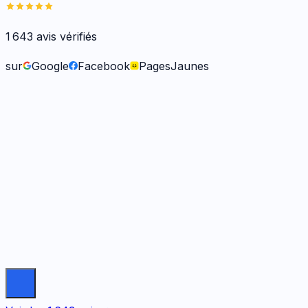
1 643
avis vérifiés
sur
Google
Facebook
PagesJaunes
Frank O.
il y a 6 mois