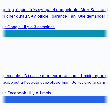
au top, équipe très sympa et compétente. Mon Samsung S
s cher qu'au SAV officiel, garantie 1 an. Que demander de 
sur
Google
·
il y a 3 semaines
mpeccable. J'ai cassé mon écran un samedi midi, réparé le 
uipe est à l'écoute et explique bien. Je reviendrai sans hés
sur
Facebook
·
il y a 1 mois