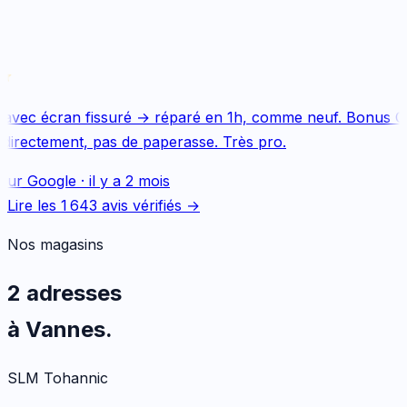
avec écran fissuré → réparé en 1h, comme neuf. Bonus Qu
directement, pas de paperasse. Très pro.
sur
Google
·
il y a 2 mois
Lire les
1 643
avis vérifiés →
Nos magasins
2 adresses
à Vannes.
SLM Tohannic