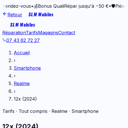
-vous
•
💰
Bonus QualiRépar jusqu'à −50 €
•
🛡️
Pièces garantie
SLM Mobiles
Retour
SLM Mobiles
Réparation
Tarifs
Magasins
Contact
07 43 62 72 27
Accueil
›
Smartphone
›
Realme
›
12x (2024)
Tarifs · Tout compris ·
Realme
·
Smartphone
12x (2024)