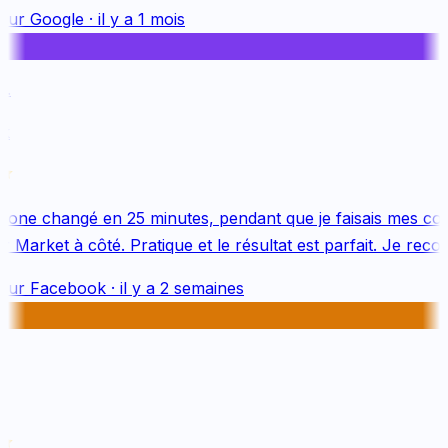
sur
Google
·
il y a 1 mois
.
one changé en 25 minutes, pendant que je faisais mes cou
Market à côté. Pratique et le résultat est parfait. Je reco
sur
Facebook
·
il y a 2 semaines