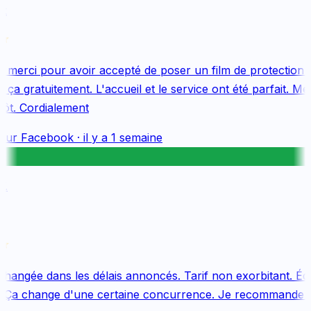
merci pour avoir accepté de poser un film de protection 
ça gratuitement. L'accueil et le service ont été parfait. Mer
ôt. Cordialement
sur
Facebook
·
il y a 1 semaine
.
hangée dans les délais annoncés. Tarif non exorbitant. Équ
 Ça change d'une certaine concurrence. Je recommande vi