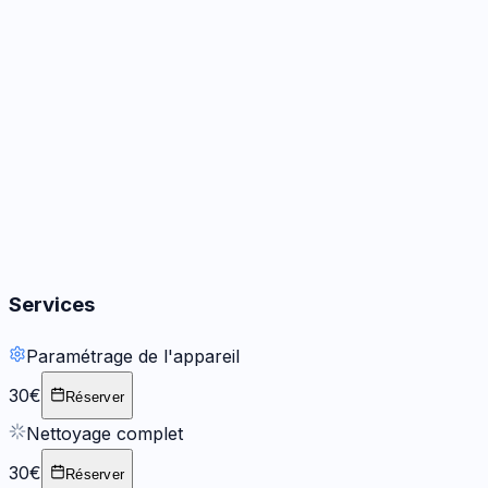
Audio
3
options
Boutons
2
options
Services
Paramétrage de l'appareil
30€
Réserver
Nettoyage complet
30€
Réserver