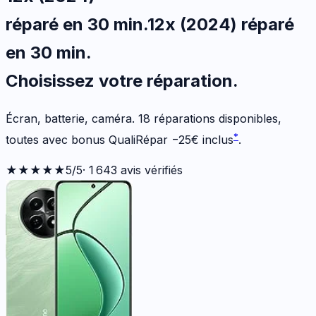
réparé en 30 min
.
12x (2024)
réparé
en 30 min
.
Choisissez votre
réparation.
Écran, batterie, caméra.
18
réparations disponibles
,
*
toutes avec bonus QualiRépar
−
25
€
inclus
.
★★★★★
5
/5
·
1 643
avis vérifiés