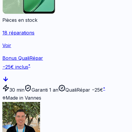
Pièces en stock
18
réparations
Voir
Bonus QualiRépar
*
−
25
€ inclus
*
30 min
Garanti 1 an
QualiRépar −
25
€
Made in Vannes