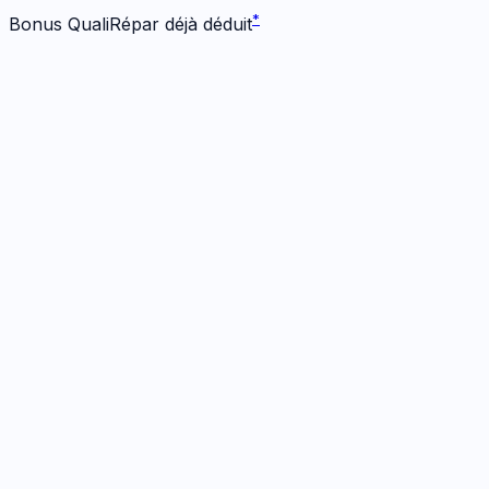
*
Bonus QualiRépar déjà déduit
Écran
1
réparation
· Dès 84 €
Écran Origine
1h
· Garanti
12 mois
84
€
*
Bonus -
25
€ inclus
Prendre RDV
→