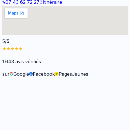
07 43 62 72 27
Itinéraire
5/5
1 643
avis vérifiés
sur
Google
Facebook
PagesJaunes
Frank O.
il y a 6 mois