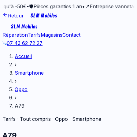
-50€
•
🛡️
Pièces garanties 1 an
•
📍
Entreprise vannetaise depui
SLM Mobiles
Retour
SLM Mobiles
Réparation
Tarifs
Magasins
Contact
07 43 62 72 27
Accueil
›
Smartphone
›
Oppo
›
A79
Tarifs · Tout compris ·
Oppo
·
Smartphone
A79