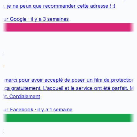
e, je ne peux que recommander cette adresse ! :)
sur
Google
·
il y a 3 semaines
k
merci pour avoir accepté de poser un film de protection 
ça gratuitement. L'accueil et le service ont été parfait. Me
tôt. Cordialement
sur
Facebook
·
il y a 1 semaine
.