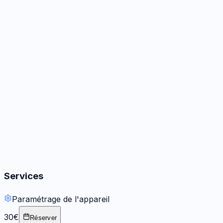
Caméra
3
options
Audio
3
options
Boutons
2
options
Services
Paramétrage de l'appareil
30€
Réserver