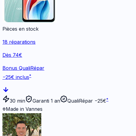
Pièces en stock
18
réparations
Dès 74€
Bonus QualiRépar
*
−
25
€ inclus
*
30 min
Garanti 1 an
QualiRépar −
25
€
Made in Vannes