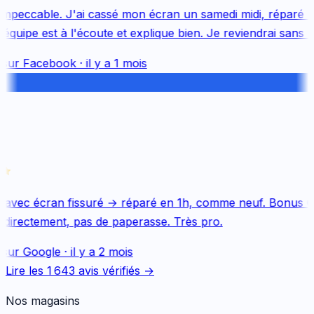
mpeccable. J'ai cassé mon écran un samedi midi, réparé le 
quipe est à l'écoute et explique bien. Je reviendrai sans hés
sur
Facebook
·
il y a 1 mois
avec écran fissuré → réparé en 1h, comme neuf. Bonus Qu
directement, pas de paperasse. Très pro.
sur
Google
·
il y a 2 mois
Lire les
1 643
avis vérifiés →
Nos magasins