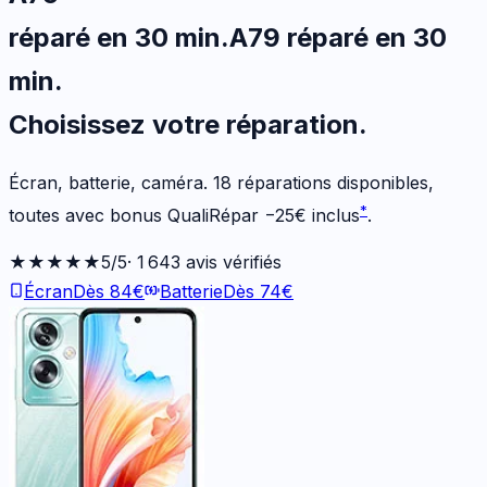
réparé en 30 min
.
A79
réparé en 30
min
.
Choisissez votre
réparation.
Écran, batterie, caméra.
18
réparations disponibles
,
*
toutes avec bonus QualiRépar
−
25
€
inclus
.
★★★★★
5
/5
·
1 643
avis vérifiés
Écran
Dès
84
€
Batterie
Dès
74
€