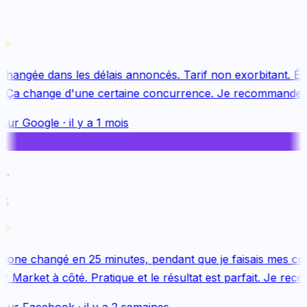
changée dans les délais annoncés. Tarif non exorbitant. Équ
 Ça change d'une certaine concurrence. Je recommande v
sur
Google
·
il y a 1 mois
.
k
one changé en 25 minutes, pendant que je faisais mes cou
 Market à côté. Pratique et le résultat est parfait. Je reco
sur
Facebook
·
il y a 2 semaines