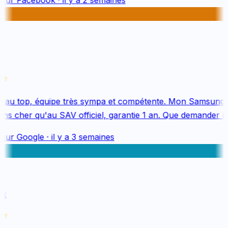
 au top, équipe très sympa et compétente. Mon Samsung S
s cher qu'au SAV officiel, garantie 1 an. Que demander de
sur
Google
·
il y a 3 semaines
k