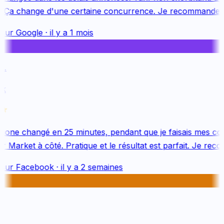
 Ça change d'une certaine concurrence. Je recommande v
sur
Google
·
il y a 1 mois
.
k
one changé en 25 minutes, pendant que je faisais mes cou
 Market à côté. Pratique et le résultat est parfait. Je reco
sur
Facebook
·
il y a 2 semaines