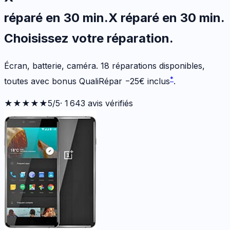
réparé en 30 min
.
X
réparé en 30 min
.
Choisissez votre
réparation.
Écran, batterie, caméra.
18
réparations disponibles
,
*
toutes avec bonus QualiRépar
−
25
€
inclus
.
★★★★★
5
/5
·
1 643
avis vérifiés