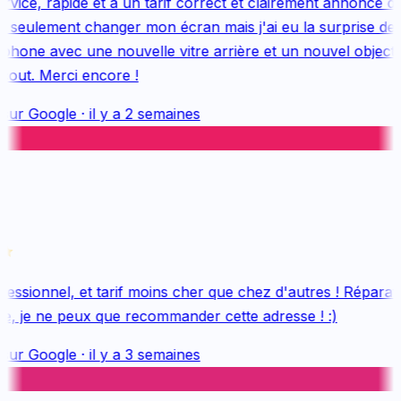
vice, rapide et à un tarif correct et clairement annoncé dès
 seulement changer mon écran mais j'ai eu la surprise de 
hone avec une nouvelle vitre arrière et un nouvel objectif, 
out. Merci encore !
sur
Google
·
il y a 2 semaines
essionnel, et tarif moins cher que chez d'autres ! Réparatio
e, je ne peux que recommander cette adresse ! :)
sur
Google
·
il y a 3 semaines