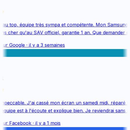
au top, équipe très sympa et compétente. Mon Samsung S
s cher qu'au SAV officiel, garantie 1 an. Que demander de 
sur
Google
·
il y a 3 semaines
k
mpeccable. J'ai cassé mon écran un samedi midi, réparé le 
uipe est à l'écoute et explique bien. Je reviendrai sans hés
sur
Facebook
·
il y a 1 mois