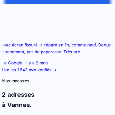
avec écran fissuré → réparé en 1h, comme neuf. Bonus Qu
directement, pas de paperasse. Très pro.
sur
Google
·
il y a 2 mois
Lire les
1 643
avis vérifiés →
Nos magasins
2 adresses
à Vannes.