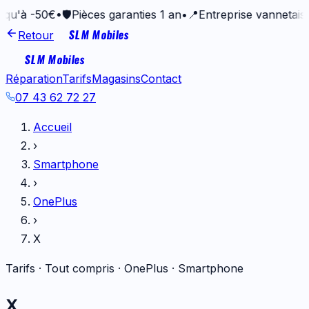
50€
•
🛡️
Pièces garanties 1 an
•
📍
Entreprise vannetaise depui
SLM Mobiles
Retour
SLM Mobiles
Réparation
Tarifs
Magasins
Contact
07 43 62 72 27
Accueil
›
Smartphone
›
OnePlus
›
X
Tarifs · Tout compris ·
OnePlus
·
Smartphone
X