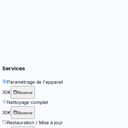
Audio
3
options
Boutons
2
options
Services
Paramétrage de l'appareil
30€
Réserver
Nettoyage complet
30€
Réserver
Restauration / Mise à jour