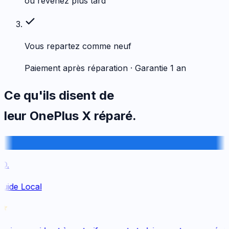
ou revenez plus tard
Vous repartez comme neuf
Paiement après réparation · Garantie 1 an
Ce qu'ils disent de
leur
OnePlus
X
réparé.
.
uide Local