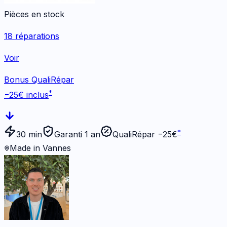
Pièces en stock
18
réparations
Voir
Bonus QualiRépar
*
−
25
€ inclus
*
30 min
Garanti 1 an
QualiRépar −
25
€
Made in Vannes