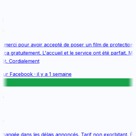
k
merci pour avoir accepté de poser un film de protection 
ça gratuitement. L'accueil et le service ont été parfait. Mer
ôt. Cordialement
sur
Facebook
·
il y a 1 semaine
.
changée dans les délais annoncés. Tarif non exorbitant. Équ