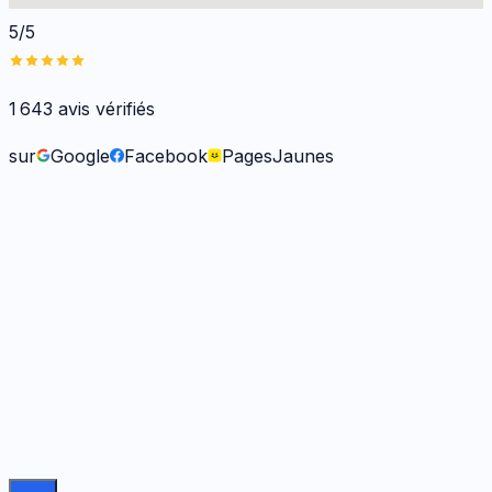
5/5
1 643
avis vérifiés
sur
Google
Facebook
PagesJaunes
Frank O.
il y a 6 mois