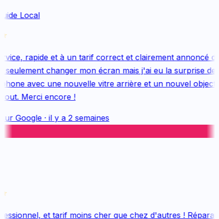
uide Local
ice, rapide et à un tarif correct et clairement annoncé dès
 seulement changer mon écran mais j'ai eu la surprise de 
hone avec une nouvelle vitre arrière et un nouvel objectif, 
out. Merci encore !
sur
Google
·
il y a 2 semaines
essionnel, et tarif moins cher que chez d'autres ! Réparatio