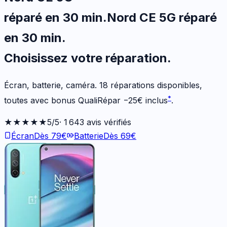
réparé en 30 min
.
Nord CE 5G
réparé
en 30 min
.
Choisissez votre
réparation.
Écran, batterie, caméra.
18
réparations disponibles
,
*
toutes avec bonus QualiRépar
−
25
€
inclus
.
★★★★★
5
/5
·
1 643
avis vérifiés
Écran
Dès
79
€
Batterie
Dès
69
€