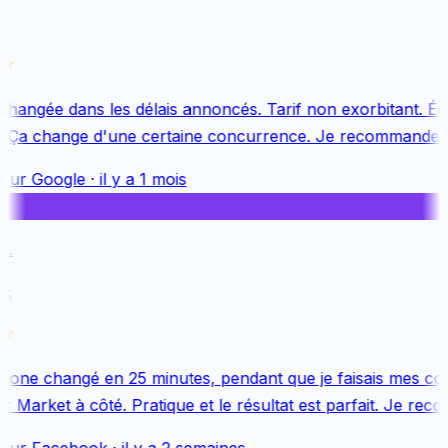
changée dans les délais annoncés. Tarif non exorbitant. Équ
 Ça change d'une certaine concurrence. Je recommande v
sur
Google
·
il y a 1 mois
.
k
one changé en 25 minutes, pendant que je faisais mes cou
Market à côté. Pratique et le résultat est parfait. Je reco
sur
Facebook
·
il y a 2 semaines