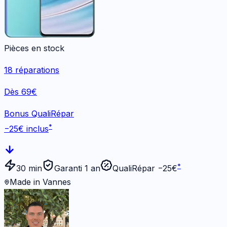
Pièces en stock
18
réparations
Dès 69€
Bonus QualiRépar
*
−
25
€ inclus
*
30 min
Garanti 1 an
QualiRépar −
25
€
Made in Vannes