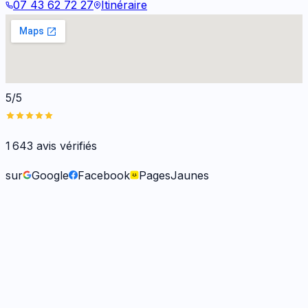
07 43 62 72 27
Itinéraire
5/5
1 643
avis vérifiés
sur
Google
Facebook
PagesJaunes
Frank O.
il y a 6 mois