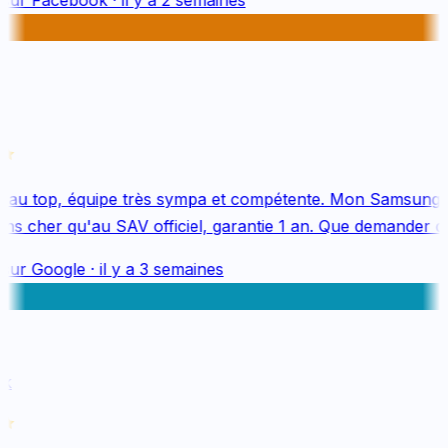
au top, équipe très sympa et compétente. Mon Samsung S
s cher qu'au SAV officiel, garantie 1 an. Que demander de 
sur
Google
·
il y a 3 semaines
k