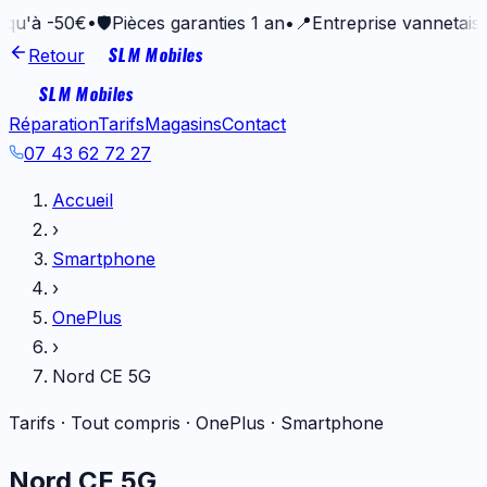
50€
•
🛡️
Pièces garanties 1 an
•
📍
Entreprise vannetaise depuis
SLM Mobiles
Retour
SLM Mobiles
Réparation
Tarifs
Magasins
Contact
07 43 62 72 27
Accueil
›
Smartphone
›
OnePlus
›
Nord CE 5G
Tarifs · Tout compris ·
OnePlus
·
Smartphone
Nord CE 5G