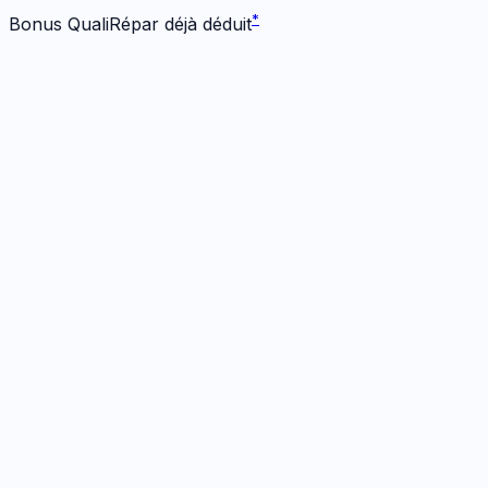
*
Bonus QualiRépar déjà déduit
Écran
1
réparation
· Dès 79 €
Écran Origine
1h
· Garanti
12 mois
79
€
*
Bonus -
25
€ inclus
Prendre RDV
→