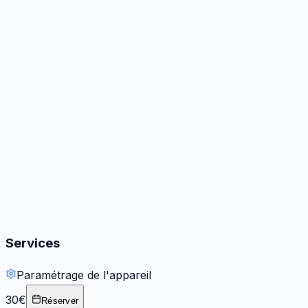
Caméra
3
options
Audio
3
options
Boutons
2
options
Services
Paramétrage de l'appareil
30€
Réserver