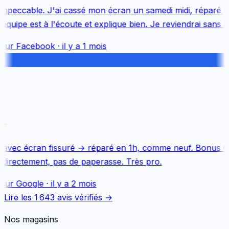
mpeccable. J'ai cassé mon écran un samedi midi, réparé le 
uipe est à l'écoute et explique bien. Je reviendrai sans hés
sur
Facebook
·
il y a 1 mois
avec écran fissuré → réparé en 1h, comme neuf. Bonus Qu
directement, pas de paperasse. Très pro.
sur
Google
·
il y a 2 mois
Lire les
1 643
avis vérifiés →
Nos magasins