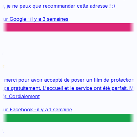
e, je ne peux que recommander cette adresse ! :)
sur
Google
·
il y a 3 semaines
k
merci pour avoir accepté de poser un film de protection 
ça gratuitement. L'accueil et le service ont été parfait. Mer
ôt. Cordialement
sur
Facebook
·
il y a 1 semaine
.