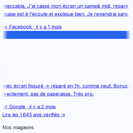
mpeccable. J'ai cassé mon écran un samedi midi, réparé le 
uipe est à l'écoute et explique bien. Je reviendrai sans hés
sur
Facebook
·
il y a 1 mois
avec écran fissuré → réparé en 1h, comme neuf. Bonus Qu
directement, pas de paperasse. Très pro.
sur
Google
·
il y a 2 mois
Lire les
1 643
avis vérifiés →
Nos magasins