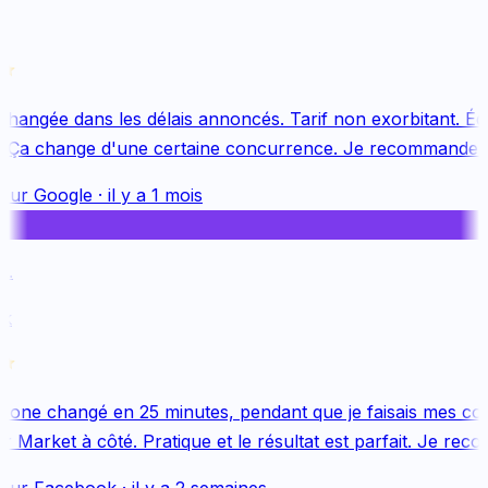
changée dans les délais annoncés. Tarif non exorbitant. Équ
 Ça change d'une certaine concurrence. Je recommande v
sur
Google
·
il y a 1 mois
.
k
one changé en 25 minutes, pendant que je faisais mes cou
 Market à côté. Pratique et le résultat est parfait. Je reco
sur
Facebook
·
il y a 2 semaines