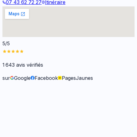
07 43 62 72 27
Itinéraire
5/5
1 643
avis vérifiés
sur
Google
Facebook
PagesJaunes
Frank O.
il y a 6 mois