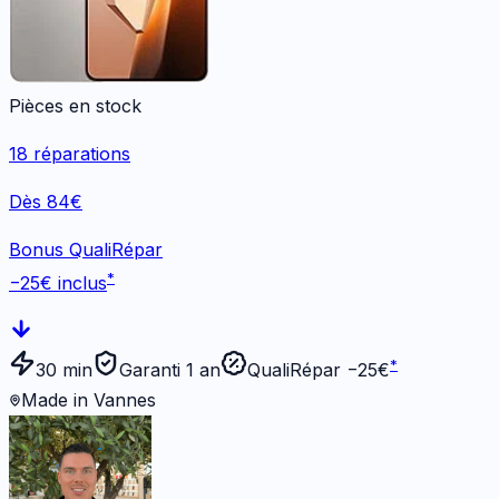
Pièces en stock
18
réparations
Dès 84€
Bonus QualiRépar
*
−
25
€ inclus
*
30 min
Garanti 1 an
QualiRépar −
25
€
Made in Vannes