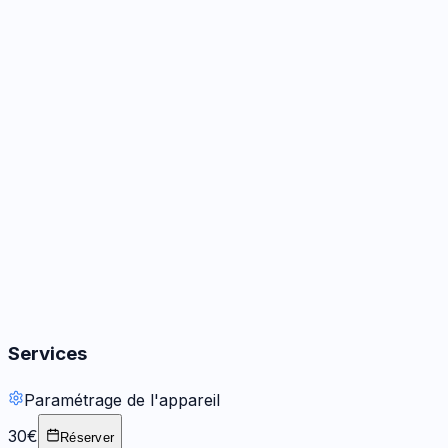
Caméra
3
options
Audio
3
options
Boutons
2
options
Services
Paramétrage de l'appareil
30€
Réserver