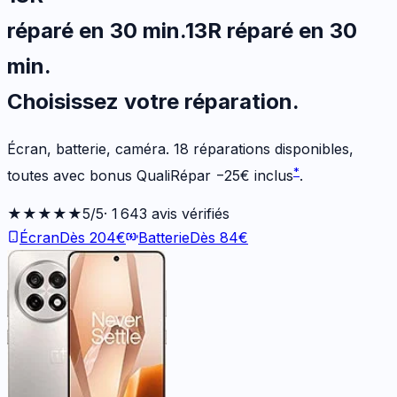
réparé en 30 min
.
13R
réparé en 30
min
.
Choisissez votre
réparation.
Écran, batterie, caméra.
18
réparations disponibles
,
*
toutes avec bonus QualiRépar
−
25
€
inclus
.
★★★★★
5
/5
·
1 643
avis vérifiés
Écran
Dès
204
€
Batterie
Dès
84
€