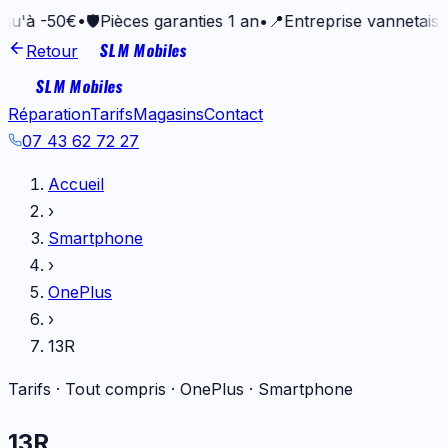
50€
•
🛡️
Pièces garanties 1 an
•
📍
Entreprise vannetaise depuis
SLM Mobiles
Retour
SLM Mobiles
Réparation
Tarifs
Magasins
Contact
07 43 62 72 27
Accueil
›
Smartphone
›
OnePlus
›
13R
Tarifs · Tout compris ·
OnePlus
·
Smartphone
13R