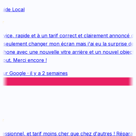
uide Local
ice, rapide et à un tarif correct et clairement annoncé dès
 seulement changer mon écran mais j'ai eu la surprise de 
hone avec une nouvelle vitre arrière et un nouvel objectif, 
out. Merci encore !
sur
Google
·
il y a 2 semaines
essionnel, et tarif moins cher que chez d'autres ! Réparatio