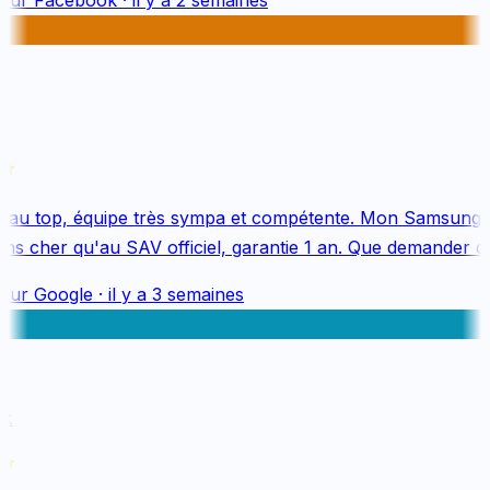
au top, équipe très sympa et compétente. Mon Samsung S
s cher qu'au SAV officiel, garantie 1 an. Que demander de 
sur
Google
·
il y a 3 semaines
k