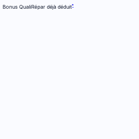
*
Bonus QualiRépar déjà déduit
Écran
1
réparation
· Dès 204 €
Écran Origine
1h
· Garanti
12 mois
204
€
*
Bonus -
25
€ inclus
Prendre RDV
→