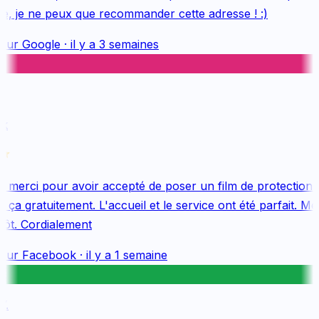
e, je ne peux que recommander cette adresse ! :)
sur
Google
·
il y a 3 semaines
k
merci pour avoir accepté de poser un film de protection 
ça gratuitement. L'accueil et le service ont été parfait. Mer
ôt. Cordialement
sur
Facebook
·
il y a 1 semaine
.