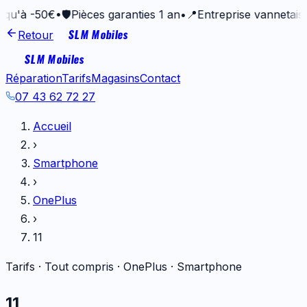
50€
•
🛡️
Pièces garanties 1 an
•
📍
Entreprise vannetaise depui
SLM Mobiles
Retour
SLM Mobiles
Réparation
Tarifs
Magasins
Contact
07 43 62 72 27
Accueil
›
Smartphone
›
OnePlus
›
11
Tarifs · Tout compris ·
OnePlus
·
Smartphone
11