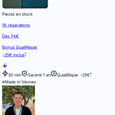
Pièces en stock
18
réparations
Dès 74€
Bonus QualiRépar
*
−
25
€ inclus
*
30 min
Garanti 1 an
QualiRépar −
25
€
Made in Vannes