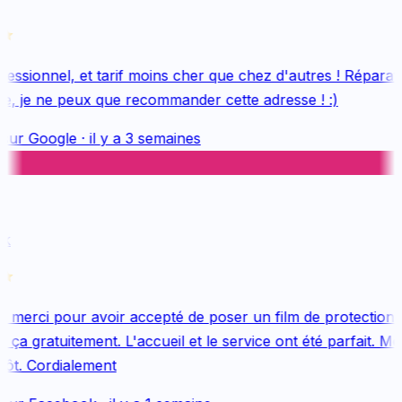
essionnel, et tarif moins cher que chez d'autres ! Réparatio
e, je ne peux que recommander cette adresse ! :)
sur
Google
·
il y a 3 semaines
k
merci pour avoir accepté de poser un film de protection 
ça gratuitement. L'accueil et le service ont été parfait. Me
tôt. Cordialement