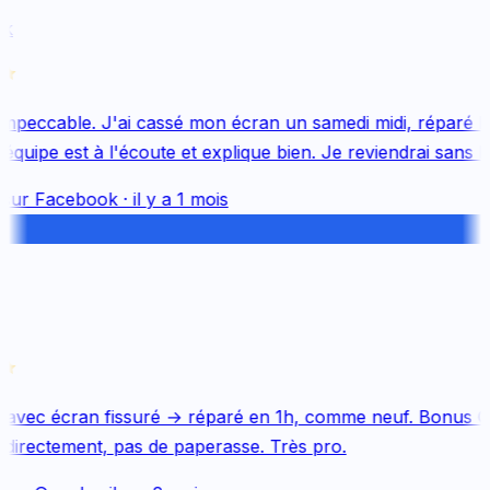
k
mpeccable. J'ai cassé mon écran un samedi midi, réparé le 
uipe est à l'écoute et explique bien. Je reviendrai sans hés
sur
Facebook
·
il y a 1 mois
avec écran fissuré → réparé en 1h, comme neuf. Bonus Qu
directement, pas de paperasse. Très pro.