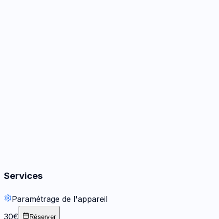
Caméra
3
options
Audio
3
options
Boutons
2
options
Services
Paramétrage de l'appareil
30€
Réserver