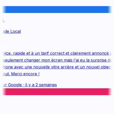
.
uide Local
vice, rapide et à un tarif correct et clairement annoncé dès
 seulement changer mon écran mais j'ai eu la surprise de 
hone avec une nouvelle vitre arrière et un nouvel objectif, 
out. Merci encore !
sur
Google
·
il y a 2 semaines