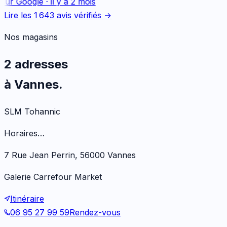
sur
Google
·
il y a 2 mois
Lire les
1 643
avis vérifiés →
Nos magasins
2 adresses
à Vannes.
SLM Tohannic
Horaires…
7 Rue Jean Perrin, 56000 Vannes
Galerie Carrefour Market
Itinéraire
06 95 27 99 59
Rendez-vous