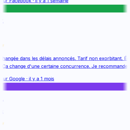
sur
Facebook
·
il y a 1 semaine
.
changée dans les délais annoncés. Tarif non exorbitant. Équ
 Ça change d'une certaine concurrence. Je recommande v
sur
Google
·
il y a 1 mois
.
k