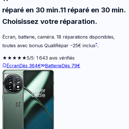
réparé en 30 min
.
11
réparé en 30 min
.
Choisissez votre
réparation.
Écran, batterie, caméra.
18
réparations disponibles
,
*
toutes avec bonus QualiRépar
−
25
€
inclus
.
★★★★★
5
/5
·
1 643
avis vérifiés
Écran
Dès
364
€
Batterie
Dès
79
€