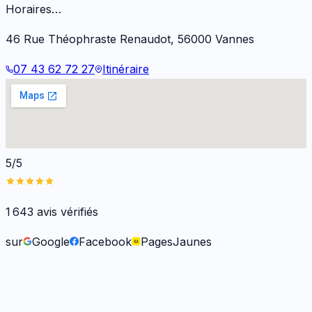
Horaires…
46 Rue Théophraste Renaudot
,
56000
Vannes
07 43 62 72 27
Itinéraire
5/5
1 643
avis vérifiés
sur
Google
Facebook
PagesJaunes
Frank O.