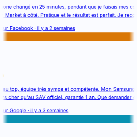
one changé en 25 minutes, pendant que je faisais mes cou
 Market à côté. Pratique et le résultat est parfait. Je reco
sur
Facebook
·
il y a 2 semaines
au top, équipe très sympa et compétente. Mon Samsung S
s cher qu'au SAV officiel, garantie 1 an. Que demander de 
sur
Google
·
il y a 3 semaines