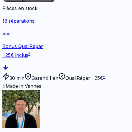
Pièces en stock
18
réparations
Voir
Bonus QualiRépar
*
−
25
€ inclus
*
30 min
Garanti 1 an
QualiRépar −
25
€
Made in Vannes