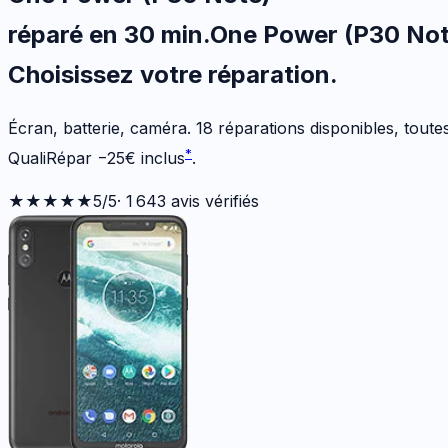
réparé en 30 min
.
One Power (P30 Not
Choisissez votre
réparation.
Écran, batterie, caméra.
18
réparations disponibles
, tout
*
QualiRépar
−
25
€
inclus
.
★★★★★
5
/5
·
1 643
avis vérifiés