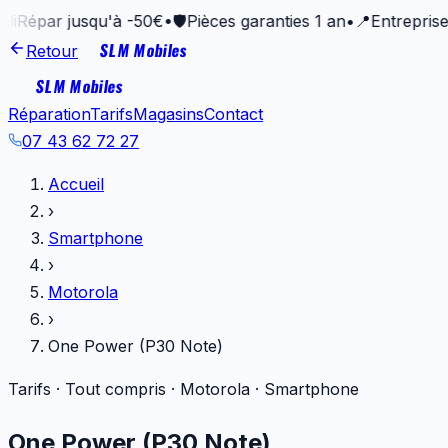
ar jusqu'à -50€
•
🛡️
Pièces garanties 1 an
•
📍
Entreprise vann
SLM Mobiles
Retour
SLM Mobiles
Réparation
Tarifs
Magasins
Contact
07 43 62 72 27
Accueil
›
Smartphone
›
Motorola
›
One Power (P30 Note)
Tarifs · Tout compris ·
Motorola
·
Smartphone
One Power (P30 Note)