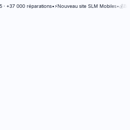
7 000 réparations
•
⚡
Nouveau site SLM Mobiles
•
💰
Bonus Qu