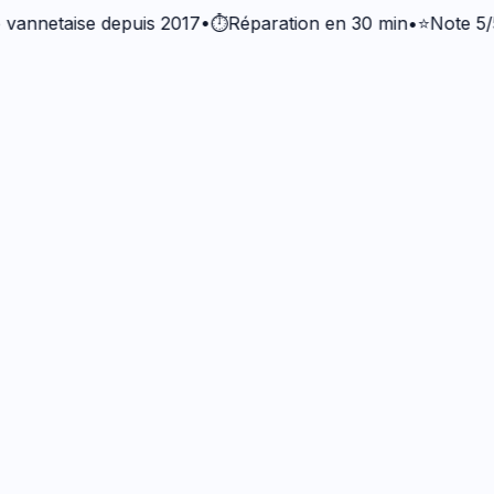
etaise depuis 2017
•
⏱️
Réparation en 30 min
•
⭐
Note 5/5 · +3