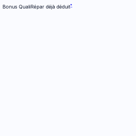
*
Bonus QualiRépar déjà déduit
Écran
1
réparation
· Dès 89 €
Écran Origine
1h
· Garanti
12 mois
89
€
*
Bonus -
25
€ inclus
Prendre RDV
→