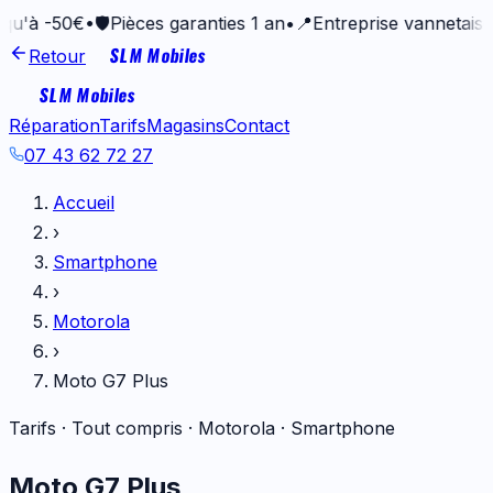
€
•
🛡️
Pièces garanties 1 an
•
📍
Entreprise vannetaise depuis 2
SLM Mobiles
Retour
SLM Mobiles
Réparation
Tarifs
Magasins
Contact
07 43 62 72 27
Accueil
›
Smartphone
›
Motorola
›
Moto G7 Plus
Tarifs · Tout compris ·
Motorola
·
Smartphone
Moto G7 Plus