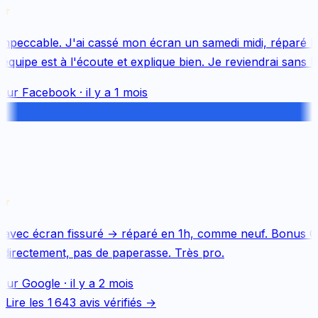
peccable. J'ai cassé mon écran un samedi midi, réparé le 
uipe est à l'écoute et explique bien. Je reviendrai sans hés
sur
Facebook
·
il y a 1 mois
avec écran fissuré → réparé en 1h, comme neuf. Bonus Qu
irectement, pas de paperasse. Très pro.
sur
Google
·
il y a 2 mois
Lire les
1 643
avis vérifiés →