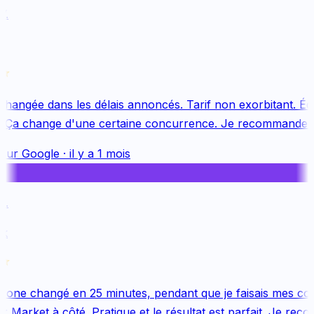
hangée dans les délais annoncés. Tarif non exorbitant. Équ
 Ça change d'une certaine concurrence. Je recommande vi
sur
Google
·
il y a 1 mois
one changé en 25 minutes, pendant que je faisais mes cou
Market à côté. Pratique et le résultat est parfait. Je reco