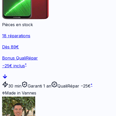
Pièces en stock
18
réparations
Dès 89€
Bonus QualiRépar
*
−
25
€ inclus
*
30 min
Garanti 1 an
QualiRépar −
25
€
Made in Vannes