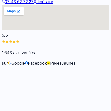
07 43 62 72 27
Itinéraire
5/5
1 643
avis vérifiés
sur
Google
Facebook
PagesJaunes
Frank O.
il y a 6 mois