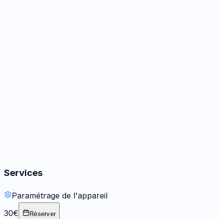
Caméra
3
options
Audio
3
options
Boutons
2
options
Services
Paramétrage de l'appareil
30€
Réserver