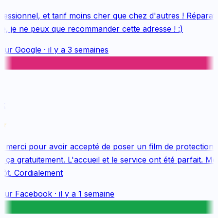
ssionnel, et tarif moins cher que chez d'autres ! Réparatio
, je ne peux que recommander cette adresse ! :)
sur
Google
·
il y a 3 semaines
merci pour avoir accepté de poser un film de protection s
ça gratuitement. L'accueil et le service ont été parfait. Mer
ôt. Cordialement
sur
Facebook
·
il y a 1 semaine