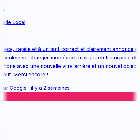
.
uide Local
ice, rapide et à un tarif correct et clairement annoncé dès 
 seulement changer mon écran mais j'ai eu la surprise de r
one avec une nouvelle vitre arrière et un nouvel objectif, 
out. Merci encore !
sur
Google
·
il y a 2 semaines