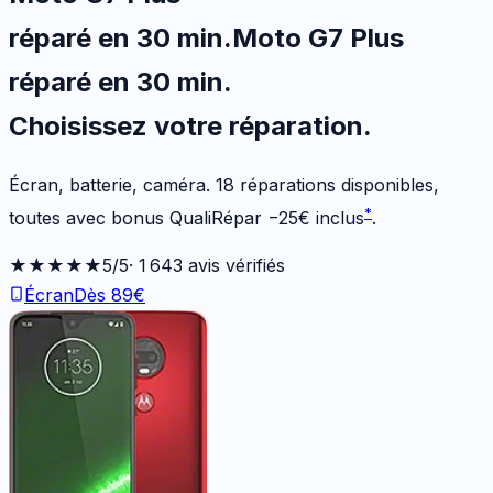
réparé en 30 min
.
Moto G7 Plus
réparé en 30 min
.
Choisissez votre
réparation.
Écran, batterie, caméra.
18
réparations disponibles
,
*
toutes avec bonus QualiRépar
−
25
€
inclus
.
★★★★★
5
/5
·
1 643
avis vérifiés
Écran
Dès
89
€