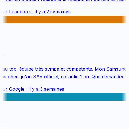
sur
Facebook
·
il y a 2 semaines
au top, équipe très sympa et compétente. Mon Samsung S
 cher qu'au SAV officiel, garantie 1 an. Que demander de 
sur
Google
·
il y a 3 semaines