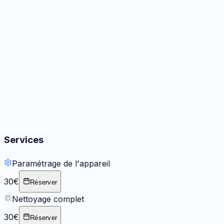
Audio
3
options
Boutons
2
options
Services
Paramétrage de l'appareil
30€
Réserver
Nettoyage complet
30€
Réserver