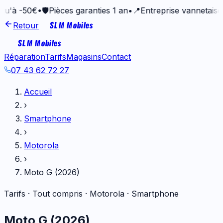
0€
•
🛡️
Pièces garanties 1 an
•
📍
Entreprise vannetaise depuis
SLM Mobiles
Retour
SLM Mobiles
Réparation
Tarifs
Magasins
Contact
07 43 62 72 27
Accueil
›
Smartphone
›
Motorola
›
Moto G (2026)
Tarifs · Tout compris ·
Motorola
·
Smartphone
Moto G (2026)