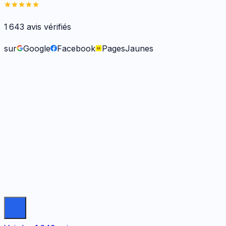
1 643
avis vérifiés
sur
Google
Facebook
PagesJaunes
Frank O.
il y a 6 mois