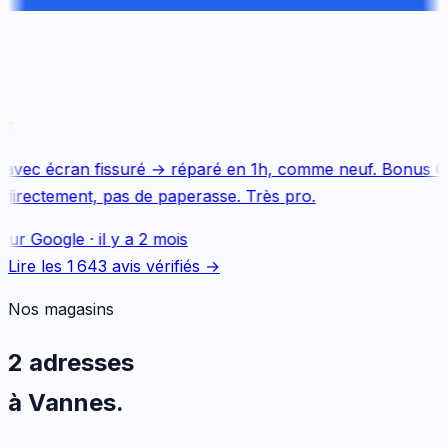
avec écran fissuré → réparé en 1h, comme neuf. Bonus Qu
directement, pas de paperasse. Très pro.
sur
Google
·
il y a 2 mois
Lire les
1 643
avis vérifiés →
Nos magasins
2 adresses
à Vannes.