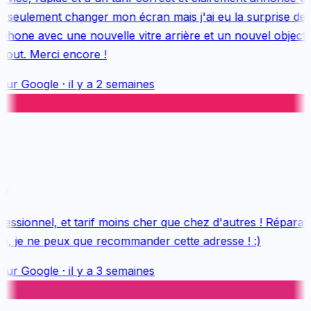
 seulement changer mon écran mais j'ai eu la surprise de 
one avec une nouvelle vitre arrière et un nouvel objectif, 
out. Merci encore !
sur
Google
·
il y a 2 semaines
ssionnel, et tarif moins cher que chez d'autres ! Réparatio
e, je ne peux que recommander cette adresse ! :)
sur
Google
·
il y a 3 semaines