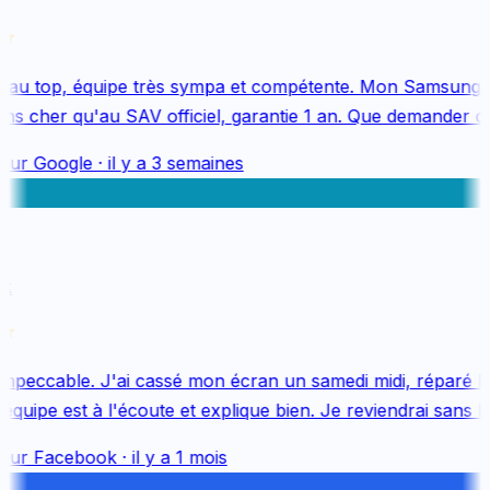
au top, équipe très sympa et compétente. Mon Samsung S
s cher qu'au SAV officiel, garantie 1 an. Que demander de 
sur
Google
·
il y a 3 semaines
k
mpeccable. J'ai cassé mon écran un samedi midi, réparé le 
uipe est à l'écoute et explique bien. Je reviendrai sans hés
sur
Facebook
·
il y a 1 mois