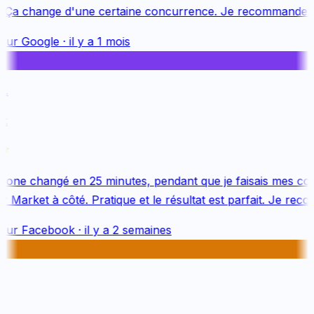
 Ça change d'une certaine concurrence. Je recommande vi
sur
Google
·
il y a 1 mois
.
k
one changé en 25 minutes, pendant que je faisais mes cou
Market à côté. Pratique et le résultat est parfait. Je reco
sur
Facebook
·
il y a 2 semaines