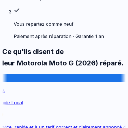
Vous repartez comme neuf
Paiement après réparation · Garantie 1 an
Ce qu'ils disent de
leur
Motorola
Moto G (2026)
réparé.
.
uide Local
ice, rapide et à un tarif correct et clairement annoncé dès