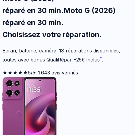
réparé en 30 min
.
Moto G (2026)
réparé en 30 min
.
Choisissez votre
réparation.
Écran, batterie, caméra.
18
réparations disponibles
,
*
toutes avec bonus QualiRépar
−
25
€
inclus
.
★★★★★
5
/5
·
1 643
avis vérifiés