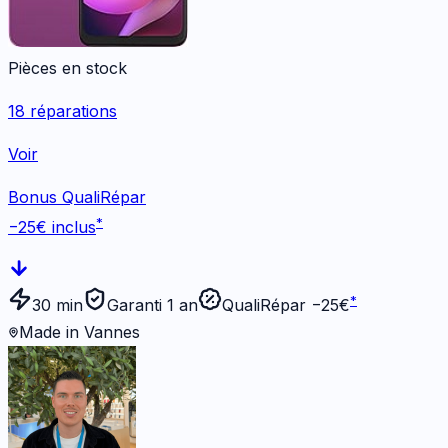
Pièces en stock
18
réparations
Voir
Bonus QualiRépar
*
−
25
€ inclus
*
30 min
Garanti 1 an
QualiRépar −
25
€
Made in Vannes