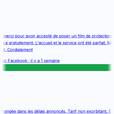
k
merci pour avoir accepté de poser un film de protection 
ça gratuitement. L'accueil et le service ont été parfait. Mer
ôt. Cordialement
sur
Facebook
·
il y a 1 semaine
.
changée dans les délais annoncés. Tarif non exorbitant. Équ